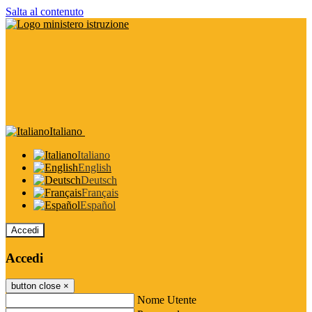
Salta al contenuto
Italiano
Italiano
English
Deutsch
Français
Español
Accedi
Accedi
button close
×
Nome Utente