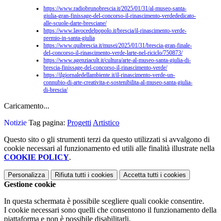
https://www.radiobrunobrescia.
it/2025/01/31/al-museo-santa-
giulia-gran-finissage-del-
concorso-il-rinascimento-
verdededicato-
alle-scuole-
darte-bresciane/
https://www.lavocedelpopolo.
it/brescia/il-rinascimento-
verde-
premio-in-santa-giulia
https://www.quibrescia.it/
musei/2025/01/31/brescia-gran-
finale-
del-concorso-il-
rinascimento-verde-larte-nel-
riciclo/750873/
https://www.agenziacult.it/
cultura/arte-al-museo-santa-
giulia-di-
brescia-finissage-
del-concorso-il-rinascimento-
verde/
https://ilgiornaledellambiente.it/il-rinascimento-verde-un-
connubio-di-arte-creativita-e-sostenibilita-al-museo-santa-giulia-
di-brescia/
Caricamento...
Notizie
Tag pagina:
Progetti
Artistico
Questo sito o gli strumenti terzi da questo utilizzati si avvalgono di
cookie necessari al funzionamento ed utili alle finalità illustrate nella
COOKIE POLICY
.
Personalizza
Rifiuta tutti
i cookies
Accetta tutti
i cookies
Gestione cookie
In questa schermata è possibile scegliere quali cookie consentire.
I cookie necessari sono quelli che consentono il funzionamento della
piattaforma e non è possibile disabilitarli.