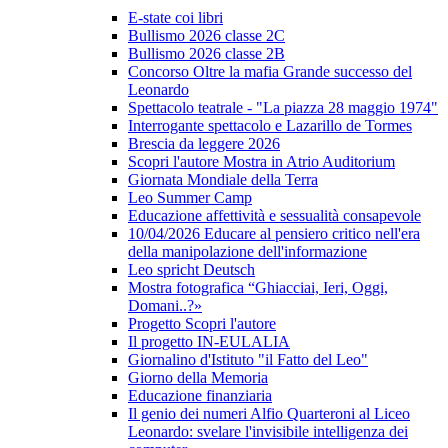
E-state coi libri
Bullismo 2026 classe 2C
Bullismo 2026 classe 2B
Concorso Oltre la mafia Grande successo del
Leonardo
Spettacolo teatrale - "La piazza 28 maggio 1974"
Interrogante spettacolo e Lazarillo de Tormes
Brescia da leggere 2026
Scopri l'autore Mostra in Atrio Auditorium
Giornata Mondiale della Terra
Leo Summer Camp
Educazione affettività e sessualità consapevole
10/04/2026 Educare al pensiero critico nell'era
della manipolazione dell'informazione
Leo spricht Deutsch
Mostra fotografica “Ghiacciai, Ieri, Oggi,
Domani..?»
Progetto Scopri l'autore
Il progetto IN-EULALIA
Giornalino d'Istituto "il Fatto del Leo"
Giorno della Memoria
Educazione finanziaria
Il genio dei numeri Alfio Quarteroni al Liceo
Leonardo: svelare l'invisibile intelligenza dei