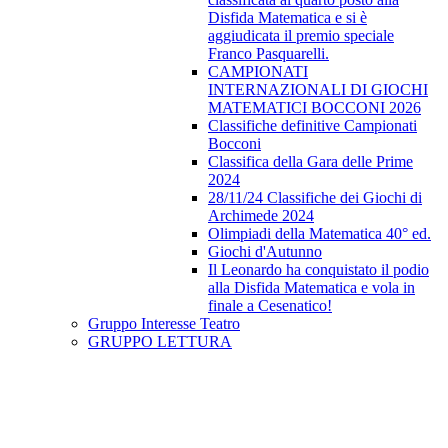
Disfida Matematica e si è
aggiudicata il premio speciale
Franco Pasquarelli.
CAMPIONATI
INTERNAZIONALI DI GIOCHI
MATEMATICI BOCCONI 2026
Classifiche definitive Campionati
Bocconi
Classifica della Gara delle Prime
2024
28/11/24 Classifiche dei Giochi di
Archimede 2024
Olimpiadi della Matematica 40° ed.
Giochi d'Autunno
Il Leonardo ha conquistato il podio
alla Disfida Matematica e vola in
finale a Cesenatico!
Gruppo Interesse Teatro
GRUPPO LETTURA