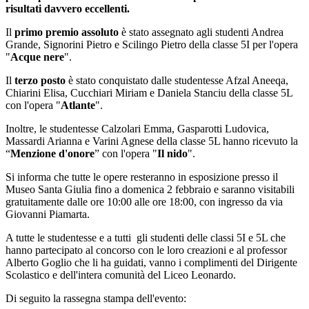
risultati davvero eccellenti.
Il
primo premio assoluto
è stato assegnato agli studenti Andrea
Grande, Signorini Pietro e Scilingo Pietro della classe 5I per l'opera
"
Acque nere
".
Il
terzo posto
è stato conquistato dalle studentesse Afzal Aneeqa,
Chiarini Elisa, Cucchiari Miriam e Daniela Stanciu della classe 5L
con l'opera "
Atlante
".
Inoltre, le studentesse Calzolari Emma, Gasparotti Ludovica,
Massardi Arianna e Varini Agnese della classe 5L hanno ricevuto la
“
Menzione d'onore
” con l'opera "
Il nido
".
Si informa che tutte le opere resteranno in esposizione presso il
Museo Santa Giulia fino a domenica 2 febbraio e saranno visitabili
gratuitamente dalle ore 10:00 alle ore 18:00, con ingresso da via
Giovanni Piamarta.
A tutte
le studentesse
e a tutti gli studenti delle classi 5I e 5L che
hanno partecipato al concorso con le loro creazioni e al professor
Alberto Goglio che li ha guidati, vanno i complimenti del Dirigente
Scolastico e dell'intera comunità del Liceo Leonardo.
Di seguito la rassegna stampa dell'evento: