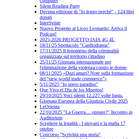
computer
Silent Reading Party
Decima edizione di "Io leggo perché" - 124 libri
donati
InterSviste
Nuovo Progetto al Liceo Leonardo: Arriva il
Podcast!
2025-2026 PROGETTO IAIA 4G 4L
18/11/25 Spettacolo "Cardiodrama"
17/11/2025 Il fenomeno della criminalità
organizzata sul territorio cittadino
25/11/25 Giornata internazionale per
l'eliminazione della violenza contro le donne
08/11/2025 «Dazi amari? Note sulla formazione
del “new world trade commerce”»
5/11/2025 "Io spero paradiso"
Que Viva el Día de los Muertos!
29/10/2025 Voci silenti 12.227 volte basta.
Giornata Europea della Giustizia Civile 2025
LeOrienta
22/10/2025 "La Guerra.... oppure?" Incontro in
Auditorium
Scegliere la legalità - I giovani e la mafia 17
ottobre
Concorso "Scrivimi una storia"