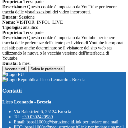
Proprieta:
Terza parte
Descrizione:
Questo cookie è impostato da YouTube per tenere
traccia delle visualizzazioni dei video incorporati.
Durata:
Sessione
Nome:
VISITOR_INFO1_LIVE
Tipologia:
analitico
Proprieta:
Terza parte
Descrizione:
Questo cookie è impostato da Youtube per tenere
traccia delle preferenze dell'utente per i video di Youtube incorporati
nei siti; può anche determinare se il visitatore del sito web sta
utilizzando la nuova o la vecchia versione dell'interfaccia di
Youtube.
Durata:
6 mesi
Accetta tutti
Salva le preferenze
Liceo Leonardo - Brescia
Contatti
Liceo Leonardo - Brescia
Via Balestrieri 6, 25124 Brescia
Tel:
+39 0302420989
Email:
bsps11000a@istruzione.it
Link per inviare una mail
PEC:
bsps11000a@pec.istruzione.it
Link per inviare una mail