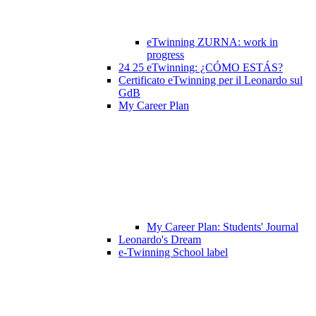
eTwinning ZURNA: work in
progress
24 25 eTwinning: ¿CÓMO ESTÁS?
Certificato eTwinning per il Leonardo sul
GdB
My Career Plan
My Career Plan: Students' Journal
Leonardo's Dream
e-Twinning School label