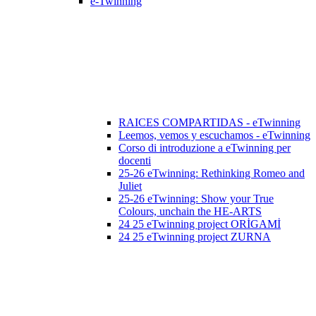
e-Twinning
RAICES COMPARTIDAS - eTwinning
Leemos, vemos y escuchamos - eTwinning
Corso di introduzione a eTwinning per
docenti
25-26 eTwinning: Rethinking Romeo and
Juliet
25-26 eTwinning: Show your True
Colours, unchain the HE-ARTS
24 25 eTwinning project ORİGAMİ
24 25 eTwinning project ZURNA