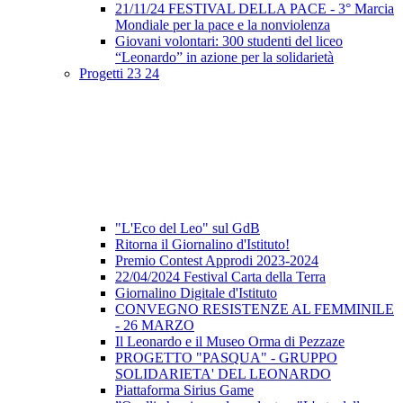
21/11/24 FESTIVAL DELLA PACE - 3° Marcia
Mondiale per la pace e la nonviolenza
Giovani volontari: 300 studenti del liceo
“Leonardo” in azione per la solidarietà
Progetti 23 24
"L'Eco del Leo" sul GdB
Ritorna il Giornalino d'Istituto!
Premio Contest Approdi 2023-2024
22/04/2024 Festival Carta della Terra
Giornalino Digitale d'Istituto
CONVEGNO RESISTENZE AL FEMMINILE
- 26 MARZO
Il Leonardo e il Museo Orma di Pezzaze
PROGETTO "PASQUA" - GRUPPO
SOLIDARIETA' DEL LEONARDO
Piattaforma Sirius Game