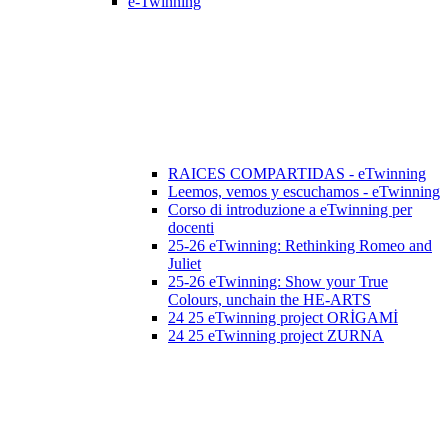
e-Twinning
RAICES COMPARTIDAS - eTwinning
Leemos, vemos y escuchamos - eTwinning
Corso di introduzione a eTwinning per
docenti
25-26 eTwinning: Rethinking Romeo and
Juliet
25-26 eTwinning: Show your True
Colours, unchain the HE-ARTS
24 25 eTwinning project ORİGAMİ
24 25 eTwinning project ZURNA