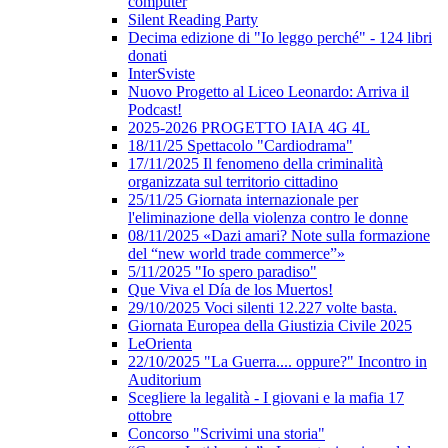
computer
Silent Reading Party
Decima edizione di "Io leggo perché" - 124 libri
donati
InterSviste
Nuovo Progetto al Liceo Leonardo: Arriva il
Podcast!
2025-2026 PROGETTO IAIA 4G 4L
18/11/25 Spettacolo "Cardiodrama"
17/11/2025 Il fenomeno della criminalità
organizzata sul territorio cittadino
25/11/25 Giornata internazionale per
l'eliminazione della violenza contro le donne
08/11/2025 «Dazi amari? Note sulla formazione
del “new world trade commerce”»
5/11/2025 "Io spero paradiso"
Que Viva el Día de los Muertos!
29/10/2025 Voci silenti 12.227 volte basta.
Giornata Europea della Giustizia Civile 2025
LeOrienta
22/10/2025 "La Guerra.... oppure?" Incontro in
Auditorium
Scegliere la legalità - I giovani e la mafia 17
ottobre
Concorso "Scrivimi una storia"