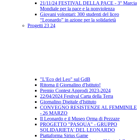
21/11/24 FESTIVAL DELLA PACE - 3° Marcia
Mondiale per la pace e la nonviolenza
Giovani volontari: 300 studenti del liceo
“Leonardo” in azione per la solidarietà
Progetti 23 24
"L'Eco del Leo" sul GdB
Ritorna il Giornalino d'Istituto!
Premio Contest Approdi 2023-2024
22/04/2024 Festival Carta della Terra
Giornalino Digitale d'Istituto
CONVEGNO RESISTENZE AL FEMMINILE
- 26 MARZO
Il Leonardo e il Museo Orma di Pezzaze
PROGETTO "PASQUA" - GRUPPO
SOLIDARIETA' DEL LEONARDO
Piattaforma Sirius Game