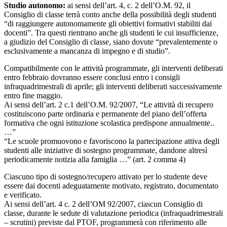
Studio autonomo:
ai sensi dell’art. 4, c. 2 dell’O.M. 92, il
Consiglio di classe terrà conto anche della possibilità degli studenti
“di raggiungere autonomamente gli obiettivi formativi stabiliti dai
docenti”. Tra questi rientrano anche gli studenti le cui insufficienze,
a giudizio del Consiglio di classe, siano dovute “prevalentemente o
esclusivamente a mancanza di impegno e di studio”.
Compatibilmente con le attività programmate, gli interventi deliberati
entro febbraio dovranno essere conclusi entro i consigli
infraquadrimestrali di aprile; gli interventi deliberati successivamente
entro fine maggio.
Ai sensi dell’art. 2 c.1 dell’O.M. 92/2007, “Le attività di recupero
costituiscono parte ordinaria e permanente del piano dell’offerta
formativa che ogni istituzione scolastica predispone annualmente..
…”
“Le scuole promuovono e favoriscono la partecipazione attiva degli
studenti alle iniziative di sostegno programmate, dandone altresì
periodicamente notizia alla famiglia …” (art. 2 comma 4)
Ciascuno tipo di sostegno/recupero attivato per lo studente deve
essere dai docenti adeguatamente motivato, registrato, documentato
e verificato.
Ai sensi dell’art. 4 c. 2 dell’OM 92/2007, ciascun Consiglio di
classe, durante le sedute di valutazione periodica (infraquadrimestrali
– scrutini) previste dal PTOF, programmerà con riferimento alle