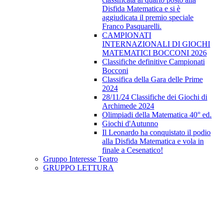
Disfida Matematica e si è
aggiudicata il premio speciale
Franco Pasquarelli.
CAMPIONATI
INTERNAZIONALI DI GIOCHI
MATEMATICI BOCCONI 2026
Classifiche definitive Campionati
Bocconi
Classifica della Gara delle Prime
2024
28/11/24 Classifiche dei Giochi di
Archimede 2024
Olimpiadi della Matematica 40° ed.
Giochi d'Autunno
Il Leonardo ha conquistato il podio
alla Disfida Matematica e vola in
finale a Cesenatico!
Gruppo Interesse Teatro
GRUPPO LETTURA