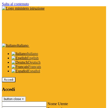
Salta al contenuto
Italiano
Italiano
English
Deutsch
Français
Español
Accedi
Accedi
button close
×
Nome Utente