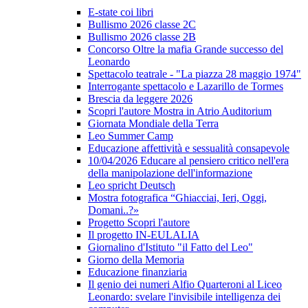
E-state coi libri
Bullismo 2026 classe 2C
Bullismo 2026 classe 2B
Concorso Oltre la mafia Grande successo del
Leonardo
Spettacolo teatrale - "La piazza 28 maggio 1974"
Interrogante spettacolo e Lazarillo de Tormes
Brescia da leggere 2026
Scopri l'autore Mostra in Atrio Auditorium
Giornata Mondiale della Terra
Leo Summer Camp
Educazione affettività e sessualità consapevole
10/04/2026 Educare al pensiero critico nell'era
della manipolazione dell'informazione
Leo spricht Deutsch
Mostra fotografica “Ghiacciai, Ieri, Oggi,
Domani..?»
Progetto Scopri l'autore
Il progetto IN-EULALIA
Giornalino d'Istituto "il Fatto del Leo"
Giorno della Memoria
Educazione finanziaria
Il genio dei numeri Alfio Quarteroni al Liceo
Leonardo: svelare l'invisibile intelligenza dei