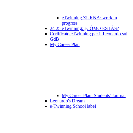
eTwinning ZURNA: work in
progress
24 25 eTwinning: ¿CÓMO ESTÁS?
Certificato eTwinning per il Leonardo sul
GdB
My Career Plan
My Career Plan: Students' Journal
Leonardo's Dream
e-Twinning School label