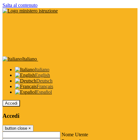
Salta al contenuto
Italiano
Italiano
English
Deutsch
Français
Español
Accedi
Accedi
button close
×
Nome Utente