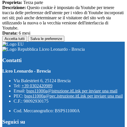
Proprieta:
Terza parte
Descrizione:
Questo cookie è impostato da Youtube per tenere
traccia delle preferenze dell'utente per i video di Youtube incorporati
nei siti; può anche determinare se il visitatore del sito web sta
utilizzando la nuova o la vecchia versione dell'interfaccia di
Youtube.
Durata:
6 mesi
Accetta tutti
Salva le preferenze
Liceo Leonardo - Brescia
Contatti
Liceo Leonardo - Brescia
Via Balestrieri 6, 25124 Brescia
Tel:
+39 0302420989
Email:
bsps11000a@istruzione.it
Link per inviare una mail
PEC:
bsps11000a@pec.istruzione.it
Link per inviare una mail
C.F.: 98092930175
Cod. Meccanografico: BSPS11000A
Seguici su