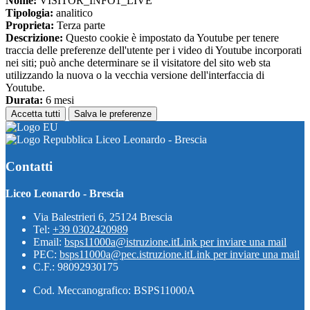
Nome:
VISITOR_INFO1_LIVE
Tipologia:
analitico
Proprieta:
Terza parte
Descrizione:
Questo cookie è impostato da Youtube per tenere
traccia delle preferenze dell'utente per i video di Youtube incorporati
nei siti; può anche determinare se il visitatore del sito web sta
utilizzando la nuova o la vecchia versione dell'interfaccia di
Youtube.
Durata:
6 mesi
Accetta tutti
Salva le preferenze
Liceo Leonardo - Brescia
Contatti
Liceo Leonardo - Brescia
Via Balestrieri 6, 25124 Brescia
Tel:
+39 0302420989
Email:
bsps11000a@istruzione.it
Link per inviare una mail
PEC:
bsps11000a@pec.istruzione.it
Link per inviare una mail
C.F.: 98092930175
Cod. Meccanografico: BSPS11000A