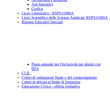
Arti figurative
Grafica
Liceo Linguistico - BSPS11000A
Liceo Scientifico delle Scienze Applicate BSPS11000A
Bisogni Educativi Speciali
Piano annuale per l'inclusività per alunni con
BES
CLIL
Criteri di valutazione finale e del comportamento
Criteri di deroga al limite di frequenza
Educazione Civica - offerta formativa