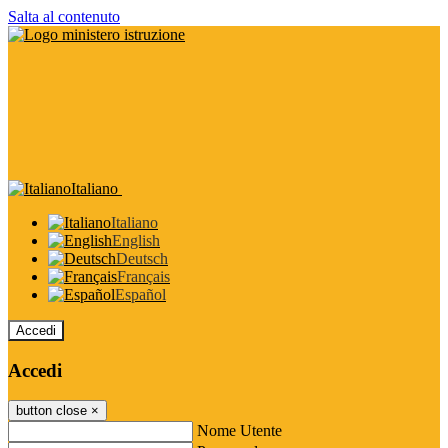
Salta al contenuto
Italiano
Italiano
English
Deutsch
Français
Español
Accedi
Accedi
button close
×
Nome Utente