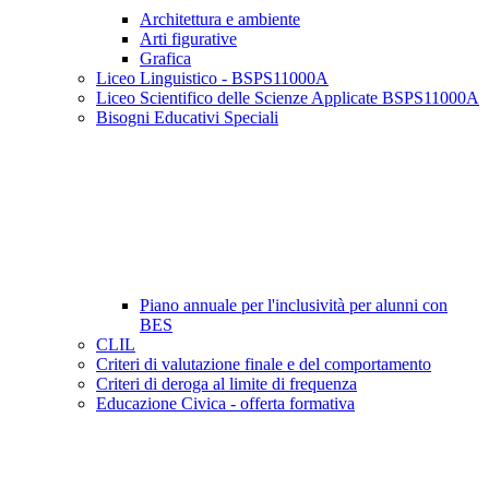
Architettura e ambiente
Arti figurative
Grafica
Liceo Linguistico - BSPS11000A
Liceo Scientifico delle Scienze Applicate BSPS11000A
Bisogni Educativi Speciali
Piano annuale per l'inclusività per alunni con
BES
CLIL
Criteri di valutazione finale e del comportamento
Criteri di deroga al limite di frequenza
Educazione Civica - offerta formativa