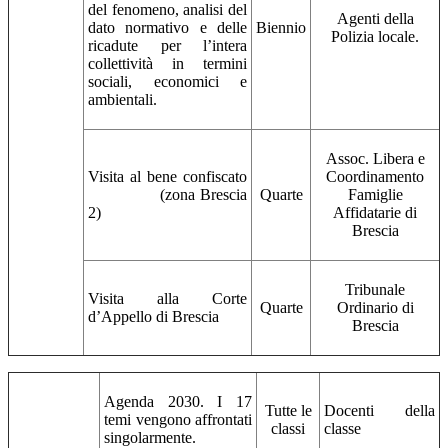
del fenomeno, analisi del
Agenti della
dato normativo e delle
Biennio
Polizia locale.
ricadute per l’intera
collettività in termini
sociali, economici e
ambientali.
Assoc. Libera e
Visita al bene confiscato
Coordinamento
(zona Brescia
Quarte
Famiglie
2)
Affidatarie di
Brescia
Tribunale
Visita alla Corte
Quarte
Ordinario di
d’Appello di Brescia
Brescia
Agenda 2030. I 17
Tutte le
Docenti della
temi vengono affrontati
classi
classe
singolarmente.