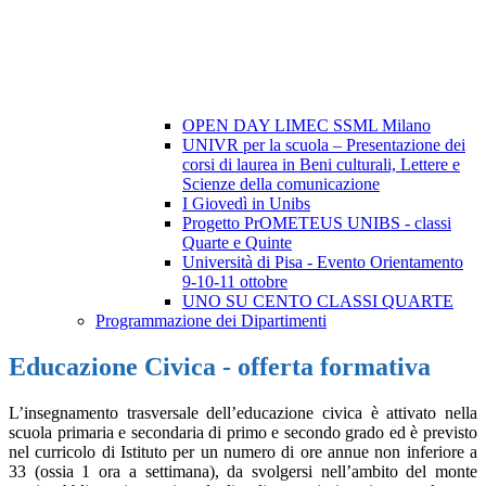
OPEN DAY LIMEC SSML Milano
UNIVR per la scuola – Presentazione dei
corsi di laurea in Beni culturali, Lettere e
Scienze della comunicazione
I Giovedì in Unibs
Progetto PrOMETEUS UNIBS - classi
Quarte e Quinte
Università di Pisa - Evento Orientamento
9-10-11 ottobre
UNO SU CENTO CLASSI QUARTE
Programmazione dei Dipartimenti
Educazione Civica - offerta formativa
L’insegnamento trasversale dell’educazione civica è attivato nella
scuola primaria e secondaria di primo e secondo grado ed è previsto
nel curricolo di Istituto per un numero di ore annue non inferiore a
33 (ossia 1 ora a settimana), da svolgersi nell’ambito del monte