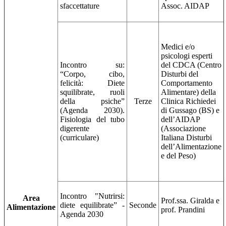
sfaccettature
Assoc. AIDAP
Medici e/o
psicologi esperti
Incontro su:
del CDCA (Centro
“Corpo, cibo,
Disturbi del
felicità: Diete
Comportamento
squilibrate, ruoli
Alimentare) della
della psiche”
Terze
Clinica Richiedei
(Agenda 2030).
di Gussago (BS) e
Fisiologia del tubo
dell’AIDAP
digerente
(Associazione
(curriculare)
Italiana Disturbi
dell’Alimentazione
e del Peso)
Incontro "Nutrirsi:
Area
Prof.ssa. Giralda e
diete equilibrate” -
Seconde
Alimentazione
prof. Prandini
Agenda 2030