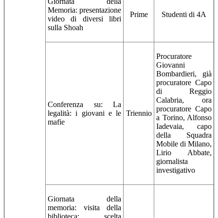
Giornata della
Memoria: presentazione
Prime
Studenti di 4A
video di diversi libri
sulla Shoah
Procuratore
Giovanni
Bombardieri, già
procuratore Capo
di Reggio
Calabria, ora
Conferenza su: La
procuratore Capo
legalità: i giovani e le
Triennio
a Torino, Alfonso
mafie
Iadevaia, capo
della Squadra
Mobile di Milano,
Lirio Abbate,
giornalista
investigativo
Giornata della
memoria: visita della
biblioteca; scelta