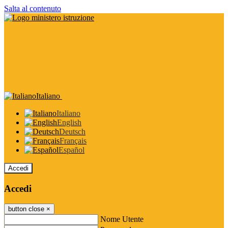
Salta al contenuto
Italiano
Italiano
English
Deutsch
Français
Español
Accedi
Accedi
button close
×
Nome Utente