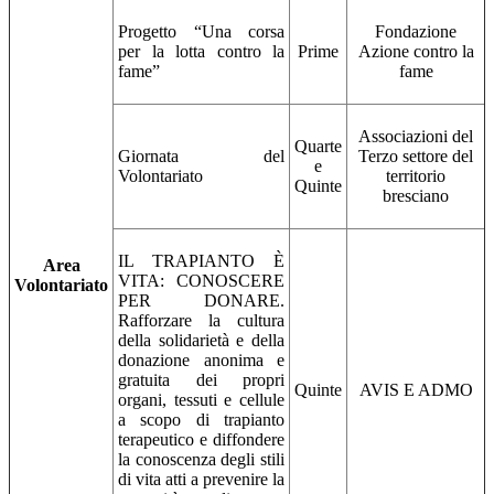
Progetto “Una corsa
Fondazione
per la lotta contro la
Prime
Azione contro la
fame”
fame
Associazioni del
Quarte
Giornata del
Terzo settore del
e
Volontariato
territorio
Quinte
bresciano
IL TRAPIANTO È
Area
VITA: CONOSCERE
Volontariato
PER DONARE.
Rafforzare la cultura
della solidarietà e della
donazione anonima e
gratuita dei propri
Quinte
AVIS E ADMO
organi, tessuti e cellule
a scopo di trapianto
terapeutico e diffondere
la conoscenza degli stili
di vita atti a prevenire la