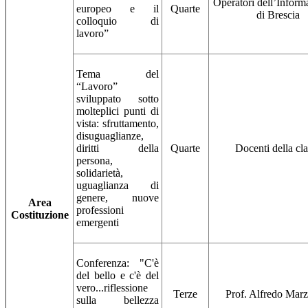
Operatori dell’Inform
europeo e il
Quarte
di Brescia
colloquio di
lavoro”
Tema del
“Lavoro”
sviluppato sotto
molteplici punti di
vista: sfruttamento,
disuguaglianze,
diritti della
Quarte
Docenti della cl
persona,
solidarietà,
uguaglianza di
genere, nuove
Area
professioni
Costituzione
emergenti
Conferenza: "C'è
del bello e c'è del
vero...riflessione
Terze
Prof. Alfredo Mar
sulla bellezza