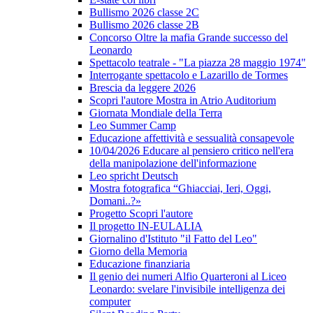
Bullismo 2026 classe 2C
Bullismo 2026 classe 2B
Concorso Oltre la mafia Grande successo del
Leonardo
Spettacolo teatrale - "La piazza 28 maggio 1974"
Interrogante spettacolo e Lazarillo de Tormes
Brescia da leggere 2026
Scopri l'autore Mostra in Atrio Auditorium
Giornata Mondiale della Terra
Leo Summer Camp
Educazione affettività e sessualità consapevole
10/04/2026 Educare al pensiero critico nell'era
della manipolazione dell'informazione
Leo spricht Deutsch
Mostra fotografica “Ghiacciai, Ieri, Oggi,
Domani..?»
Progetto Scopri l'autore
Il progetto IN-EULALIA
Giornalino d'Istituto "il Fatto del Leo"
Giorno della Memoria
Educazione finanziaria
Il genio dei numeri Alfio Quarteroni al Liceo
Leonardo: svelare l'invisibile intelligenza dei
computer