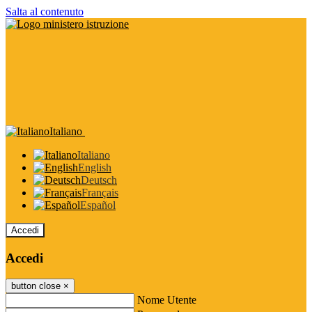
Salta al contenuto
Italiano
Italiano
English
Deutsch
Français
Español
Accedi
Accedi
button close
×
Nome Utente