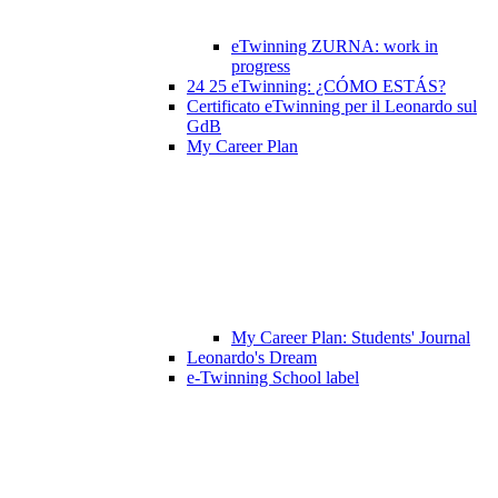
eTwinning ZURNA: work in
progress
24 25 eTwinning: ¿CÓMO ESTÁS?
Certificato eTwinning per il Leonardo sul
GdB
My Career Plan
My Career Plan: Students' Journal
Leonardo's Dream
e-Twinning School label