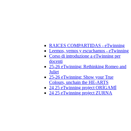
RAICES COMPARTIDAS - eTwinning
Leemos, vemos y escuchamos - eTwinning
Corso di introduzione a eTwinning per
docenti
25-26 eTwinning: Rethinking Romeo and
Juliet
25-26 eTwinning: Show your True
Colours, unchain the HE-ARTS
24 25 eTwinning project ORİGAMİ
24 25 eTwinning project ZURNA