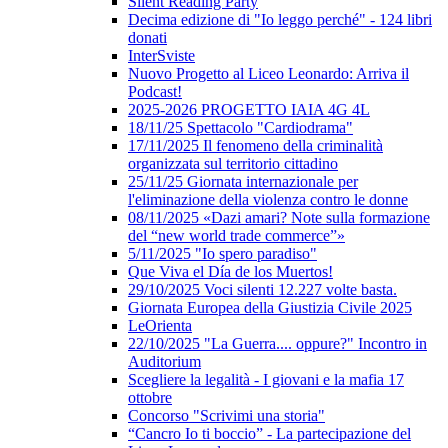
Silent Reading Party
Decima edizione di "Io leggo perché" - 124 libri
donati
InterSviste
Nuovo Progetto al Liceo Leonardo: Arriva il
Podcast!
2025-2026 PROGETTO IAIA 4G 4L
18/11/25 Spettacolo "Cardiodrama"
17/11/2025 Il fenomeno della criminalità
organizzata sul territorio cittadino
25/11/25 Giornata internazionale per
l'eliminazione della violenza contro le donne
08/11/2025 «Dazi amari? Note sulla formazione
del “new world trade commerce”»
5/11/2025 "Io spero paradiso"
Que Viva el Día de los Muertos!
29/10/2025 Voci silenti 12.227 volte basta.
Giornata Europea della Giustizia Civile 2025
LeOrienta
22/10/2025 "La Guerra.... oppure?" Incontro in
Auditorium
Scegliere la legalità - I giovani e la mafia 17
ottobre
Concorso "Scrivimi una storia"
“Cancro Io ti boccio” - La partecipazione del