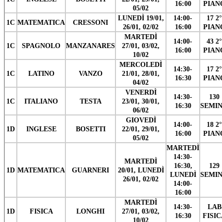
16:00
PIAN
05/02
LUNEDÌ 19/01,
14:00-
17 2°
1C
MATEMATICA
CRESSONI
26/01, 02/02
16:00
PIAN
MARTEDÌ
14:00-
43 2°
1C
SPAGNOLO
MANZANARES
27/01, 03/02,
16:00
PIAN
10/02
MERCOLEDÌ
14:30-
17 2°
1C
LATINO
VANZO
21/01, 28/01,
16:30
PIAN
04/02
VENERDÌ
14:30-
130
1C
ITALIANO
TESTA
23/01, 30/01,
16:30
SEMIN
06/02
GIOVEDÌ
14:00-
18 2°
1D
INGLESE
BOSETTI
22/01, 29/01,
16:00
PIAN
05/02
MARTEDÌ
14:30-
MARTEDÌ
16:30,
129
1D
MATEMATICA
GUARNERI
20/01, LUNEDÌ
LUNEDÌ
SEMIN
26/01, 02/02
14:00-
16:00
MARTEDÌ
14:30-
LAB
1D
FISICA
LONGHI
27/01, 03/02,
16:30
FISI
10/02