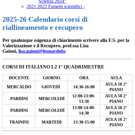
Scienza 2024”
2021 2022 Fumetti scientifici -
2025-26 Calendario corsi di
riallineamento e recupero
Per qualunque esigenza di chiarimento scrivere alla F.S. per la
Valorizzazione e il Recupero, prof.ssa Lisa
Gaioni,
lisa.gaioni@leonardobs
CORSI DI ITALIANO L2 1° QUADRIMESTRE
DOCENTE
GIORNO
ORA
AULA
AULA 18 2°
MERCALDO
GIOVEDÌ
14:30-16:00
PIANO
12:00-13:00-
AULA 50 2°
PARDINI
MERCOLEDÌ
13:30
PIANO
13:00-14:00-
AULA 50 2°
PARDINI
MERCOLEDÌ
14:30
PIANO
AULA 18 2°
TRAININI
MARTEDÌ
13:30-15:00
PIANO