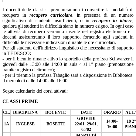
I docenti delle classi si premureranno di convertire la modalità di
recupero in
recupero curricolare
, in presenza di un numero
significativo di studenti insufficienti, o in
recupero in itinere
,
qualora gli studenti in difficoltà siano in numero esiguo. In ogni caso
le attività di recupero verranno inserite nel registro elettronico e i
docenti assicureranno il loro supporto, fornendo agli studenti in
difficoltà le necessarie indicazioni durante le ore curricolari.
Per gli studenti dell'indirizzo linguistico che necessitano di supporto
in TEDESCO:
- per il biennio rimane attivo lo sportello della prof.ssa Schwarzer il
giovedì dalle 13:00 alle 14:00 in aula 4 al 1° piano (prenotazione
tramite registro elettronico);
- per il triennio la prof.ssa Tabaglio sarà a disposizione in Biblioteca
il mercoledì dalle 14:00 alle 16:00.
Segue calendario dei corsi attivati:
CLASSI PRIME
CL.
DISCIPLINA
DOCENTE
DATE
ORARIO
AUL
GIOVEDÌ
14:00-
18 2°
1A
INGLESE
BOSETTI
22/01, 29/01,
16:00
PIAN
05/02
MARTEDÌ