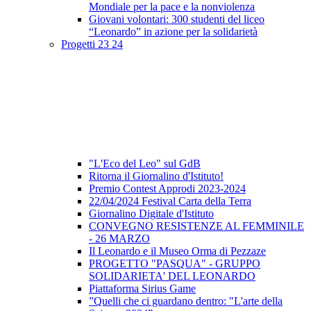
Mondiale per la pace e la nonviolenza
Giovani volontari: 300 studenti del liceo
“Leonardo” in azione per la solidarietà
Progetti 23 24
"L'Eco del Leo" sul GdB
Ritorna il Giornalino d'Istituto!
Premio Contest Approdi 2023-2024
22/04/2024 Festival Carta della Terra
Giornalino Digitale d'Istituto
CONVEGNO RESISTENZE AL FEMMINILE
- 26 MARZO
Il Leonardo e il Museo Orma di Pezzaze
PROGETTO "PASQUA" - GRUPPO
SOLIDARIETA' DEL LEONARDO
Piattaforma Sirius Game
”Quelli che ci guardano dentro: "L'arte della