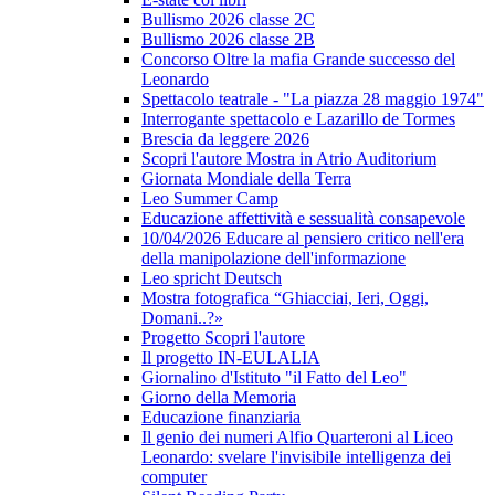
Bullismo 2026 classe 2C
Bullismo 2026 classe 2B
Concorso Oltre la mafia Grande successo del
Leonardo
Spettacolo teatrale - "La piazza 28 maggio 1974"
Interrogante spettacolo e Lazarillo de Tormes
Brescia da leggere 2026
Scopri l'autore Mostra in Atrio Auditorium
Giornata Mondiale della Terra
Leo Summer Camp
Educazione affettività e sessualità consapevole
10/04/2026 Educare al pensiero critico nell'era
della manipolazione dell'informazione
Leo spricht Deutsch
Mostra fotografica “Ghiacciai, Ieri, Oggi,
Domani..?»
Progetto Scopri l'autore
Il progetto IN-EULALIA
Giornalino d'Istituto "il Fatto del Leo"
Giorno della Memoria
Educazione finanziaria
Il genio dei numeri Alfio Quarteroni al Liceo
Leonardo: svelare l'invisibile intelligenza dei
computer