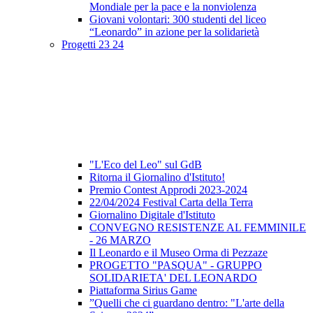
Mondiale per la pace e la nonviolenza
Giovani volontari: 300 studenti del liceo
“Leonardo” in azione per la solidarietà
Progetti 23 24
"L'Eco del Leo" sul GdB
Ritorna il Giornalino d'Istituto!
Premio Contest Approdi 2023-2024
22/04/2024 Festival Carta della Terra
Giornalino Digitale d'Istituto
CONVEGNO RESISTENZE AL FEMMINILE
- 26 MARZO
Il Leonardo e il Museo Orma di Pezzaze
PROGETTO "PASQUA" - GRUPPO
SOLIDARIETA' DEL LEONARDO
Piattaforma Sirius Game
”Quelli che ci guardano dentro: "L'arte della