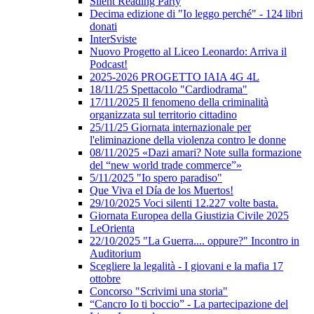
Silent Reading Party
Decima edizione di "Io leggo perché" - 124 libri
donati
InterSviste
Nuovo Progetto al Liceo Leonardo: Arriva il
Podcast!
2025-2026 PROGETTO IAIA 4G 4L
18/11/25 Spettacolo "Cardiodrama"
17/11/2025 Il fenomeno della criminalità
organizzata sul territorio cittadino
25/11/25 Giornata internazionale per
l'eliminazione della violenza contro le donne
08/11/2025 «Dazi amari? Note sulla formazione
del “new world trade commerce”»
5/11/2025 "Io spero paradiso"
Que Viva el Día de los Muertos!
29/10/2025 Voci silenti 12.227 volte basta.
Giornata Europea della Giustizia Civile 2025
LeOrienta
22/10/2025 "La Guerra.... oppure?" Incontro in
Auditorium
Scegliere la legalità - I giovani e la mafia 17
ottobre
Concorso "Scrivimi una storia"
“Cancro Io ti boccio” - La partecipazione del