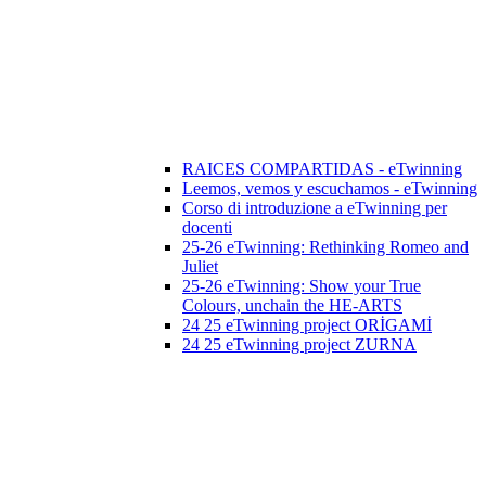
RAICES COMPARTIDAS - eTwinning
Leemos, vemos y escuchamos - eTwinning
Corso di introduzione a eTwinning per
docenti
25-26 eTwinning: Rethinking Romeo and
Juliet
25-26 eTwinning: Show your True
Colours, unchain the HE-ARTS
24 25 eTwinning project ORİGAMİ
24 25 eTwinning project ZURNA