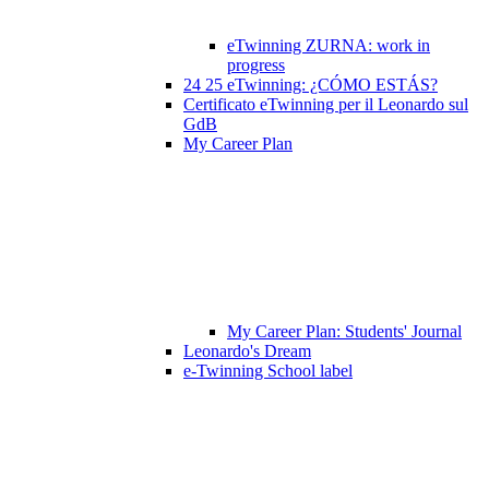
eTwinning ZURNA: work in
progress
24 25 eTwinning: ¿CÓMO ESTÁS?
Certificato eTwinning per il Leonardo sul
GdB
My Career Plan
My Career Plan: Students' Journal
Leonardo's Dream
e-Twinning School label