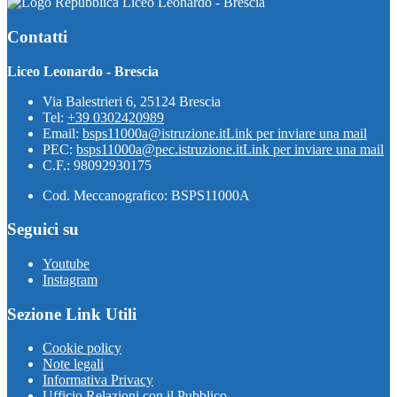
Liceo Leonardo - Brescia
Contatti
Liceo Leonardo - Brescia
Via Balestrieri 6, 25124 Brescia
Tel:
+39 0302420989
Email:
bsps11000a@istruzione.it
Link per inviare una mail
PEC:
bsps11000a@pec.istruzione.it
Link per inviare una mail
C.F.: 98092930175
Cod. Meccanografico: BSPS11000A
Seguici su
Youtube
Instagram
Sezione Link Utili
Cookie policy
Note legali
Informativa Privacy
Ufficio Relazioni con il Pubblico