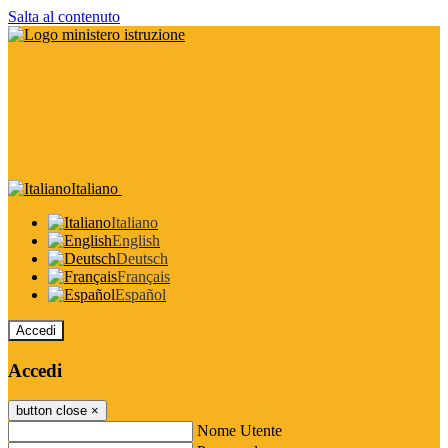
Salta al contenuto
Italiano
Italiano
English
Deutsch
Français
Español
Accedi
Accedi
button close
×
Nome Utente