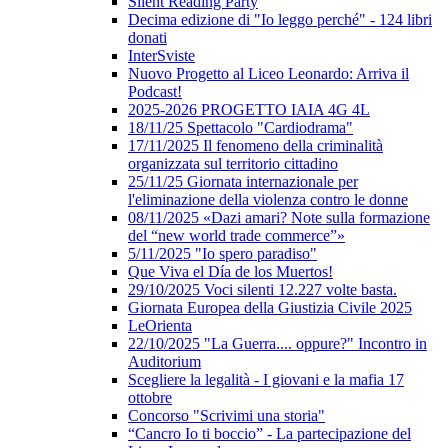
Silent Reading Party
Decima edizione di "Io leggo perché" - 124 libri
donati
InterSviste
Nuovo Progetto al Liceo Leonardo: Arriva il
Podcast!
2025-2026 PROGETTO IAIA 4G 4L
18/11/25 Spettacolo "Cardiodrama"
17/11/2025 Il fenomeno della criminalità
organizzata sul territorio cittadino
25/11/25 Giornata internazionale per
l'eliminazione della violenza contro le donne
08/11/2025 «Dazi amari? Note sulla formazione
del “new world trade commerce”»
5/11/2025 "Io spero paradiso"
Que Viva el Día de los Muertos!
29/10/2025 Voci silenti 12.227 volte basta.
Giornata Europea della Giustizia Civile 2025
LeOrienta
22/10/2025 "La Guerra.... oppure?" Incontro in
Auditorium
Scegliere la legalità - I giovani e la mafia 17
ottobre
Concorso "Scrivimi una storia"
“Cancro Io ti boccio” - La partecipazione del