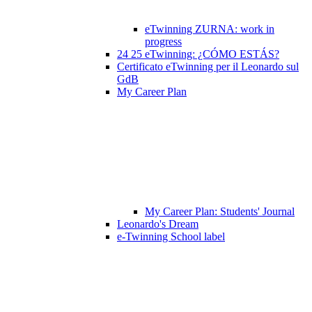
eTwinning ZURNA: work in
progress
24 25 eTwinning: ¿CÓMO ESTÁS?
Certificato eTwinning per il Leonardo sul
GdB
My Career Plan
My Career Plan: Students' Journal
Leonardo's Dream
e-Twinning School label