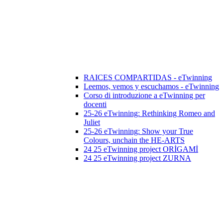
RAICES COMPARTIDAS - eTwinning
Leemos, vemos y escuchamos - eTwinning
Corso di introduzione a eTwinning per
docenti
25-26 eTwinning: Rethinking Romeo and
Juliet
25-26 eTwinning: Show your True
Colours, unchain the HE-ARTS
24 25 eTwinning project ORİGAMİ
24 25 eTwinning project ZURNA