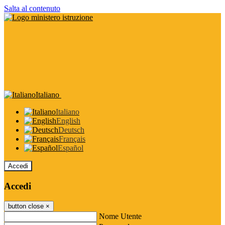
Salta al contenuto
Italiano
Italiano
English
Deutsch
Français
Español
Accedi
Accedi
button close
×
Nome Utente