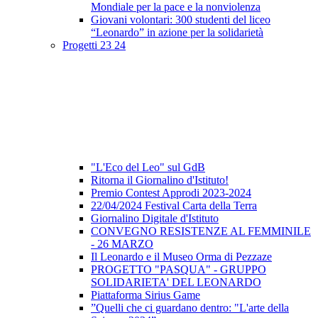
Mondiale per la pace e la nonviolenza
Giovani volontari: 300 studenti del liceo
“Leonardo” in azione per la solidarietà
Progetti 23 24
"L'Eco del Leo" sul GdB
Ritorna il Giornalino d'Istituto!
Premio Contest Approdi 2023-2024
22/04/2024 Festival Carta della Terra
Giornalino Digitale d'Istituto
CONVEGNO RESISTENZE AL FEMMINILE
- 26 MARZO
Il Leonardo e il Museo Orma di Pezzaze
PROGETTO "PASQUA" - GRUPPO
SOLIDARIETA' DEL LEONARDO
Piattaforma Sirius Game
”Quelli che ci guardano dentro: "L'arte della