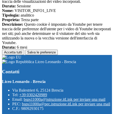
traccia delle visualizzazioni dei video incorporati.
Durata:
Sessione
Nome:
VISITOR_INFO1_LIVE
Tipologia:
analitico
Proprieta:
Terza parte
Descrizione:
Questo cookie è impostato da Youtube per tenere
traccia delle preferenze dell'utente per i video di Youtube incorporati
nei siti; può anche determinare se il visitatore del sito web sta
utilizzando la nuova o la vecchia versione dell'interfaccia di
Youtube.
Durata:
6 mesi
Accetta tutti
Salva le preferenze
Liceo Leonardo - Brescia
Contatti
Liceo Leonardo - Brescia
Via Balestrieri 6, 25124 Brescia
Tel:
+39 0302420989
Email:
bsps11000a@istruzione.it
Link per inviare una mail
PEC:
bsps11000a@pec.istruzione.it
Link per inviare una mail
C.F.: 98092930175