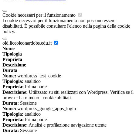
Cookie necessari per il funzionamento
I cookie necessari per il funzionamento non possono essere
disabilitati. È possibile consultare l'elenco nella pagina della cookie
policy.
old.liceoleonardobs.edu.it
Nome
Tipologia
Proprieta
Descrizione
Durata
Nome:
wordpress_test_cookie
Tipologia:
analitico
Proprieta:
Prima parte
Descrizione:
Utilizzato su siti realizzati con Wordpress. Verifica se il
browser ha o meno i cookie abilitati
Durata:
Sessione
Nome:
wordpress_google_apps_login
Tipologia:
analitico
Proprieta:
Prima parte
Descrizione:
Analisi e profilazione navigazione utente
Durata:
Sessione