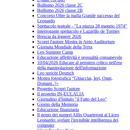
Bullismo 2026 classe 2C
Bullismo 2026 classe 2B
Concorso Oltre la mafia Grande successo del
Leonardo
Spettacolo teatrale - "La piazza 28 maggio 1974"
Interrogante spettacolo e Lazarillo de Tormes
Brescia da leggere 2026
Scopri l'autore Mostra in Atrio Auditorium
Giornata Mondiale della Terra
Leo Summer Camp
Educazione affettività e sessualità consapevole
10/04/2026 Educare al pensiero critico nell'era
della manipolazione dell'informazione
Leo spricht Deutsch
Mostra fotografica “Ghiacciai, Ieri, Oggi,
Domani..?»
Progetto Scopri l'autore
Il progetto IN-EULALIA
Giornalino d'Istituto "il Fatto del Leo"
Giorno della Memoria
Educazione finanziaria
Il genio dei numeri Alfio Quarteroni al Liceo
Leonardo: svelare l'invisibile intelligenza dei
computer