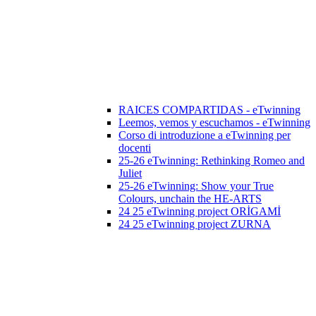
RAICES COMPARTIDAS - eTwinning
Leemos, vemos y escuchamos - eTwinning
Corso di introduzione a eTwinning per
docenti
25-26 eTwinning: Rethinking Romeo and
Juliet
25-26 eTwinning: Show your True
Colours, unchain the HE-ARTS
24 25 eTwinning project ORİGAMİ
24 25 eTwinning project ZURNA