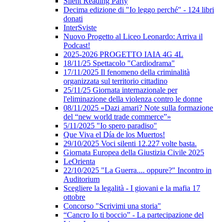
Silent Reading Party
Decima edizione di "Io leggo perché" - 124 libri
donati
InterSviste
Nuovo Progetto al Liceo Leonardo: Arriva il
Podcast!
2025-2026 PROGETTO IAIA 4G 4L
18/11/25 Spettacolo "Cardiodrama"
17/11/2025 Il fenomeno della criminalità
organizzata sul territorio cittadino
25/11/25 Giornata internazionale per
l'eliminazione della violenza contro le donne
08/11/2025 «Dazi amari? Note sulla formazione
del “new world trade commerce”»
5/11/2025 "Io spero paradiso"
Que Viva el Día de los Muertos!
29/10/2025 Voci silenti 12.227 volte basta.
Giornata Europea della Giustizia Civile 2025
LeOrienta
22/10/2025 "La Guerra.... oppure?" Incontro in
Auditorium
Scegliere la legalità - I giovani e la mafia 17
ottobre
Concorso "Scrivimi una storia"
“Cancro Io ti boccio” - La partecipazione del