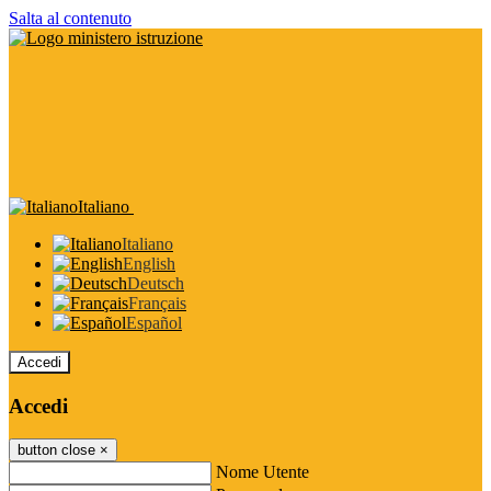
Salta al contenuto
Italiano
Italiano
English
Deutsch
Français
Español
Accedi
Accedi
button close
×
Nome Utente