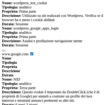
Nome:
wordpress_test_cookie
Tipologia:
analitico
Proprieta:
Prima parte
Descrizione:
Utilizzato su siti realizzati con Wordpress. Verifica se il
browser ha o meno i cookie abilitati
Durata:
Sessione
Nome:
wordpress_google_apps_login
Tipologia:
analitico
Proprieta:
Prima parte
Descrizione:
Analisi e profilazione navigazione utente
Durata:
Sessione
www.google.com
Nome
Tipologia
Proprieta
Descrizione
Durata
Nome:
NID
Tipologia:
analitico
Proprieta:
Terza parte
Descrizione:
Questo cookie è impostato da DoubleClick (che è di
proprietà di Google) per aiutarti a costruire un profilo dei tuoi
interessi e mostrarti annunci pertinenti su altri siti.
Durata:
6 mesi 3 giorni