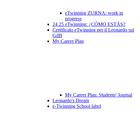
eTwinning ZURNA: work in
progress
24 25 eTwinning: ¿CÓMO ESTÁS?
Certificato eTwinning per il Leonardo sul
GdB
My Career Plan
My Career Plan: Students' Journal
Leonardo's Dream
e-Twinning School label