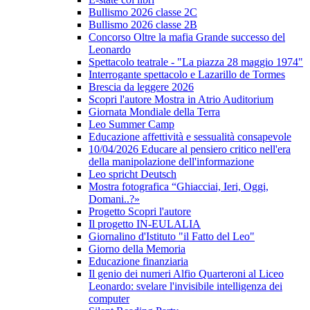
Bullismo 2026 classe 2C
Bullismo 2026 classe 2B
Concorso Oltre la mafia Grande successo del
Leonardo
Spettacolo teatrale - "La piazza 28 maggio 1974"
Interrogante spettacolo e Lazarillo de Tormes
Brescia da leggere 2026
Scopri l'autore Mostra in Atrio Auditorium
Giornata Mondiale della Terra
Leo Summer Camp
Educazione affettività e sessualità consapevole
10/04/2026 Educare al pensiero critico nell'era
della manipolazione dell'informazione
Leo spricht Deutsch
Mostra fotografica “Ghiacciai, Ieri, Oggi,
Domani..?»
Progetto Scopri l'autore
Il progetto IN-EULALIA
Giornalino d'Istituto "il Fatto del Leo"
Giorno della Memoria
Educazione finanziaria
Il genio dei numeri Alfio Quarteroni al Liceo
Leonardo: svelare l'invisibile intelligenza dei
computer