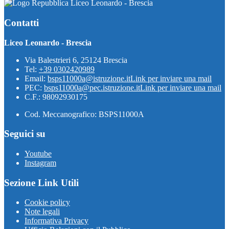
Liceo Leonardo - Brescia
Contatti
Liceo Leonardo - Brescia
Via Balestrieri 6, 25124 Brescia
Tel:
+39 0302420989
Email:
bsps11000a@istruzione.it
Link per inviare una mail
PEC:
bsps11000a@pec.istruzione.it
Link per inviare una mail
C.F.: 98092930175
Cod. Meccanografico: BSPS11000A
Seguici su
Youtube
Instagram
Sezione Link Utili
Cookie policy
Note legali
Informativa Privacy