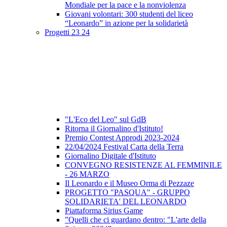
Mondiale per la pace e la nonviolenza
Giovani volontari: 300 studenti del liceo
“Leonardo” in azione per la solidarietà
Progetti 23 24
"L'Eco del Leo" sul GdB
Ritorna il Giornalino d'Istituto!
Premio Contest Approdi 2023-2024
22/04/2024 Festival Carta della Terra
Giornalino Digitale d'Istituto
CONVEGNO RESISTENZE AL FEMMINILE
- 26 MARZO
Il Leonardo e il Museo Orma di Pezzaze
PROGETTO "PASQUA" - GRUPPO
SOLIDARIETA' DEL LEONARDO
Piattaforma Sirius Game
”Quelli che ci guardano dentro: "L'arte della