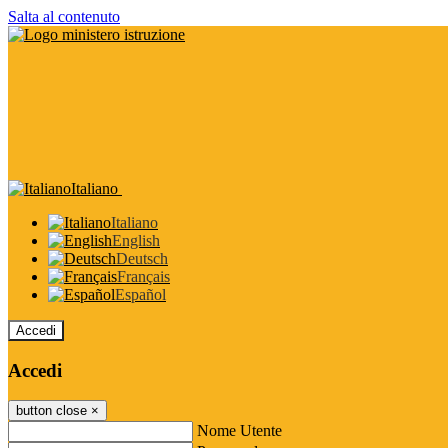
Salta al contenuto
Italiano
Italiano
English
Deutsch
Français
Español
Accedi
Accedi
button close
×
Nome Utente