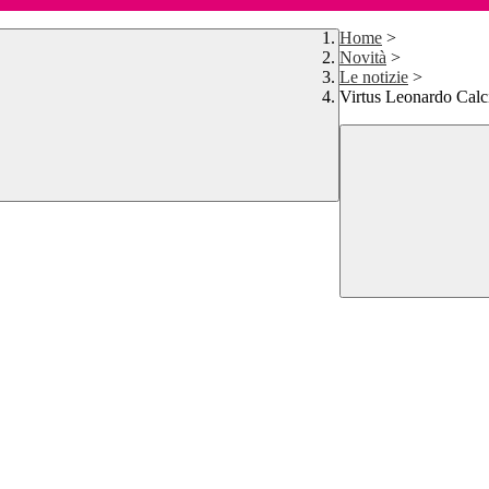
Home
>
Novità
>
Le notizie
>
Virtus Leonardo Calc