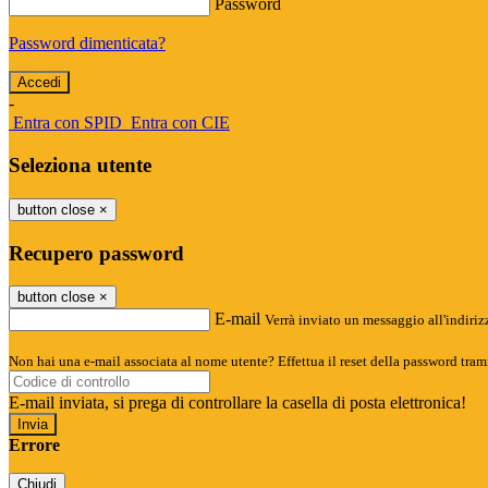
Password
Password dimenticata?
-
Entra con SPID
Entra con CIE
Seleziona utente
button close
×
Recupero password
button close
×
E-mail
Verrà inviato un messaggio all'indirizz
Non hai una e-mail associata al nome utente? Effettua il reset della password tram
E-mail inviata, si prega di controllare la casella di posta elettronica!
Errore
Chiudi