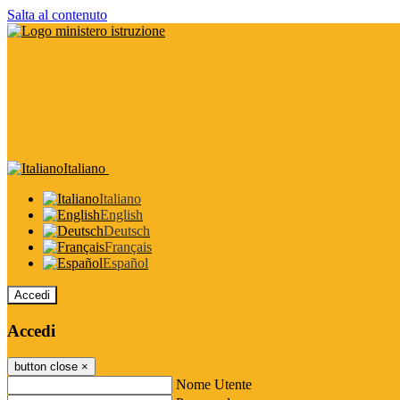
Salta al contenuto
Italiano
Italiano
English
Deutsch
Français
Español
Accedi
Accedi
button close
×
Nome Utente