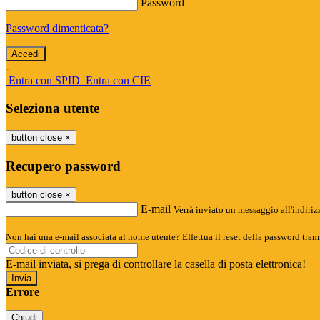
Password
Password dimenticata?
-
Entra con SPID
Entra con CIE
Seleziona utente
button close
×
Recupero password
button close
×
E-mail
Verrà inviato un messaggio all'indirizz
Non hai una e-mail associata al nome utente? Effettua il reset della password tram
E-mail inviata, si prega di controllare la casella di posta elettronica!
Errore
Chiudi