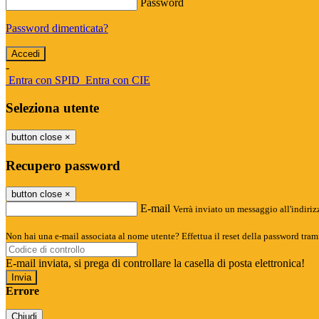
Password
Password dimenticata?
-
Entra con SPID
Entra con CIE
Seleziona utente
button close
×
Recupero password
button close
×
E-mail
Verrà inviato un messaggio all'indirizz
Non hai una e-mail associata al nome utente? Effettua il reset della password tram
E-mail inviata, si prega di controllare la casella di posta elettronica!
Errore
Chiudi