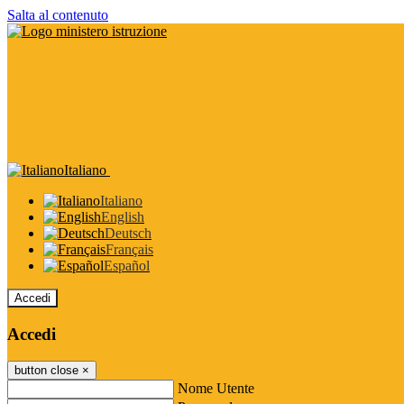
Salta al contenuto
Italiano
Italiano
English
Deutsch
Français
Español
Accedi
Accedi
button close
×
Nome Utente