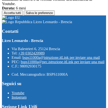
Youtube.
Durata:
6 mesi
Accetta tutti
Salva le preferenze
Liceo Leonardo - Brescia
Contatti
Liceo Leonardo - Brescia
Via Balestrieri 6, 25124 Brescia
Tel:
+39 0302420989
Email:
bsps11000a@istruzione.it
Link per inviare una mail
PEC:
bsps11000a@pec.istruzione.it
Link per inviare una mail
C.F.: 98092930175
Cod. Meccanografico: BSPS11000A
Seguici su
Youtube
Instagram
Sezione Link Utili