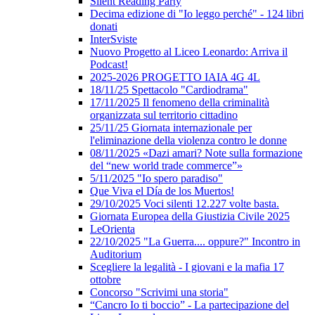
Silent Reading Party
Decima edizione di "Io leggo perché" - 124 libri
donati
InterSviste
Nuovo Progetto al Liceo Leonardo: Arriva il
Podcast!
2025-2026 PROGETTO IAIA 4G 4L
18/11/25 Spettacolo "Cardiodrama"
17/11/2025 Il fenomeno della criminalità
organizzata sul territorio cittadino
25/11/25 Giornata internazionale per
l'eliminazione della violenza contro le donne
08/11/2025 «Dazi amari? Note sulla formazione
del “new world trade commerce”»
5/11/2025 "Io spero paradiso"
Que Viva el Día de los Muertos!
29/10/2025 Voci silenti 12.227 volte basta.
Giornata Europea della Giustizia Civile 2025
LeOrienta
22/10/2025 "La Guerra.... oppure?" Incontro in
Auditorium
Scegliere la legalità - I giovani e la mafia 17
ottobre
Concorso "Scrivimi una storia"
“Cancro Io ti boccio” - La partecipazione del