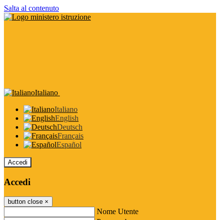
Salta al contenuto
Italiano
Italiano
English
Deutsch
Français
Español
Accedi
Accedi
button close
×
Nome Utente