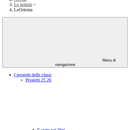
Le notizie
>
LeOrienta
Menu di
navigazione
I progetti delle classi
Progetti 25 26
E-state coi libri