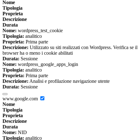
Nome
Tipologia
Proprieta
Descrizione
Durata
Nome:
wordpress_test_cookie
Tipologia:
analitico
Proprieta:
Prima parte
Descrizione:
Utilizzato su siti realizzati con Wordpress. Verifica se il
browser ha o meno i cookie abilitati
Durata:
Sessione
Nome:
wordpress_google_apps_login
Tipologia:
analitico
Proprieta:
Prima parte
Descrizione:
Analisi e profilazione navigazione utente
Durata:
Sessione
www.google.com
Nome
Tipologia
Proprieta
Descrizione
Durata
Nome:
NID
Tipologia:
analitico