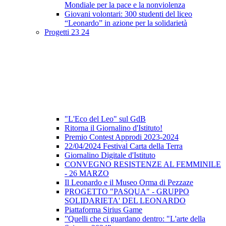
Mondiale per la pace e la nonviolenza
Giovani volontari: 300 studenti del liceo
“Leonardo” in azione per la solidarietà
Progetti 23 24
"L'Eco del Leo" sul GdB
Ritorna il Giornalino d'Istituto!
Premio Contest Approdi 2023-2024
22/04/2024 Festival Carta della Terra
Giornalino Digitale d'Istituto
CONVEGNO RESISTENZE AL FEMMINILE
- 26 MARZO
Il Leonardo e il Museo Orma di Pezzaze
PROGETTO "PASQUA" - GRUPPO
SOLIDARIETA' DEL LEONARDO
Piattaforma Sirius Game
”Quelli che ci guardano dentro: "L'arte della