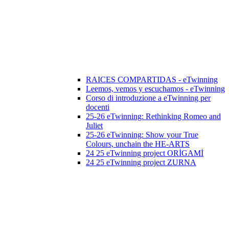
RAICES COMPARTIDAS - eTwinning
Leemos, vemos y escuchamos - eTwinning
Corso di introduzione a eTwinning per
docenti
25-26 eTwinning: Rethinking Romeo and
Juliet
25-26 eTwinning: Show your True
Colours, unchain the HE-ARTS
24 25 eTwinning project ORİGAMİ
24 25 eTwinning project ZURNA