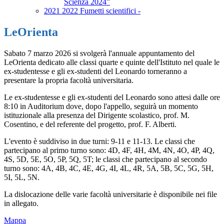
Scienza 2024”
2021 2022 Fumetti scientifici -
LeOrienta
Sabato 7 marzo 2026 si svolgerà l'annuale appuntamento del
LeOrienta dedicato alle classi quarte e quinte dell'Istituto nel quale le
ex-studentesse e gli ex-studenti del Leonardo torneranno a
presentare la propria facoltà universitaria.
Le ex-studentesse e gli ex-studenti del Leonardo sono attesi dalle ore
8:10 in Auditorium dove, dopo l'appello, seguirà un momento
istituzionale alla presenza del Dirigente scolastico, prof. M.
Cosentino, e del referente del progetto, prof. F. Alberti.
L'evento è suddiviso in due turni: 9-11 e 11-13. Le classi che
partecipano al primo turno sono: 4D, 4F, 4H, 4M, 4N, 4O, 4P, 4Q,
4S, 5D, 5E, 5O, 5P, 5Q, 5T; le classi che partecipano al secondo
turno sono: 4A, 4B, 4C, 4E, 4G, 4I, 4L, 4R, 5A, 5B, 5C, 5G, 5H,
5I, 5L, 5N.
La dislocazione delle varie facoltà universitarie è disponibile nei file
in allegato.
Mappa