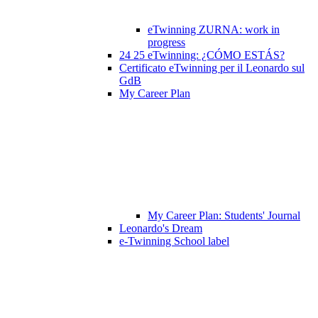
eTwinning ZURNA: work in
progress
24 25 eTwinning: ¿CÓMO ESTÁS?
Certificato eTwinning per il Leonardo sul
GdB
My Career Plan
My Career Plan: Students' Journal
Leonardo's Dream
e-Twinning School label