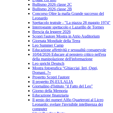
Bullismo 2026 classe 2C
Bullismo 2026 classe 2B
Concorso Oltre la mafia Grande successo del
Leonardo
Spettacolo teatrale - "La piazza 28 maggio 1974"
Interrogante spettacolo e Lazarillo de Tormes
Brescia da leggere 2026
Scopri l'autore Mostra in Atrio Auditorium
Giornata Mondiale della Terra
Leo Summer Camp
Educazione affettività e sessualità consapevole
10/04/2026 Educare al pensiero critico nell'era
della manipolazione dell'informazione
Leo spricht Deutsch
Mostra fotografica “Ghiacciai, Ieri, Oggi,
Domani..?»
Progetto Scopri l'autore
Il progetto IN-EULALIA
Giornalino d'Istituto "il Fatto del Leo"
Giorno della Memoria
Educazione finanziaria
Il genio dei numeri Alfio Quarteroni al Liceo
Leonardo: svelare l'invisibile intelligenza dei
computer