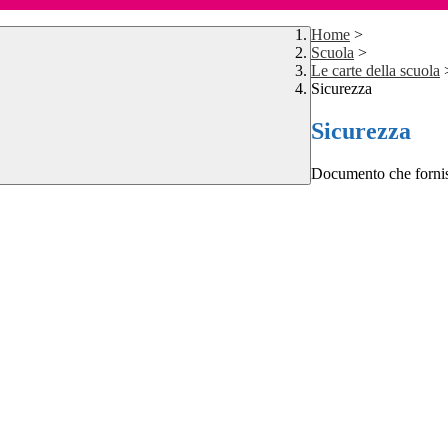
Home
>
Scuola
>
Le carte della scuola
Sicurezza
Sicurezza
Documento che fornisc