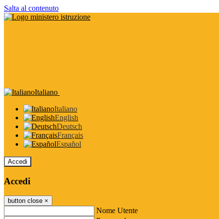
Salta al contenuto
Italiano
Italiano
English
Deutsch
Français
Español
Accedi
Accedi
button close
×
Nome Utente