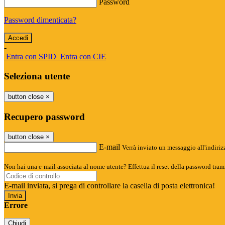
Password
Password dimenticata?
-
Entra con SPID
Entra con CIE
Seleziona utente
button close
×
Recupero password
button close
×
E-mail
Verrà inviato un messaggio all'indirizz
Non hai una e-mail associata al nome utente? Effettua il reset della password tram
E-mail inviata, si prega di controllare la casella di posta elettronica!
Errore
Chiudi