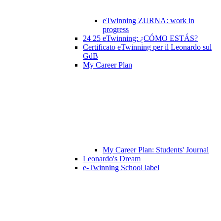
eTwinning ZURNA: work in
progress
24 25 eTwinning: ¿CÓMO ESTÁS?
Certificato eTwinning per il Leonardo sul
GdB
My Career Plan
My Career Plan: Students' Journal
Leonardo's Dream
e-Twinning School label