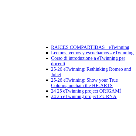
RAICES COMPARTIDAS - eTwinning
Leemos, vemos y escuchamos - eTwinning
Corso di introduzione a eTwinning per
docenti
25-26 eTwinning: Rethinking Romeo and
Juliet
25-26 eTwinning: Show your True
Colours, unchain the HE-ARTS
24 25 eTwinning project ORİGAMİ
24 25 eTwinning project ZURNA