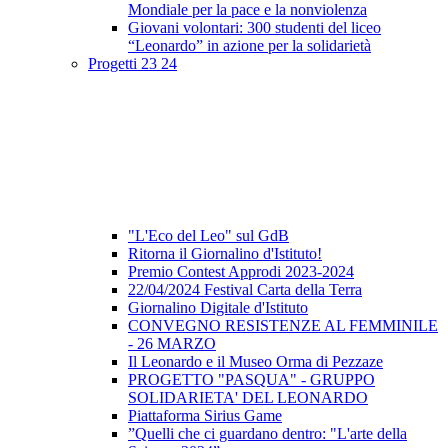
Mondiale per la pace e la nonviolenza
Giovani volontari: 300 studenti del liceo
“Leonardo” in azione per la solidarietà
Progetti 23 24
"L'Eco del Leo" sul GdB
Ritorna il Giornalino d'Istituto!
Premio Contest Approdi 2023-2024
22/04/2024 Festival Carta della Terra
Giornalino Digitale d'Istituto
CONVEGNO RESISTENZE AL FEMMINILE
- 26 MARZO
Il Leonardo e il Museo Orma di Pezzaze
PROGETTO "PASQUA" - GRUPPO
SOLIDARIETA' DEL LEONARDO
Piattaforma Sirius Game
”Quelli che ci guardano dentro: "L'arte della