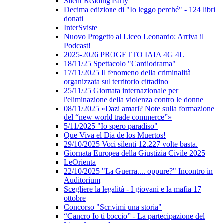
Silent Reading Party
Decima edizione di "Io leggo perché" - 124 libri
donati
InterSviste
Nuovo Progetto al Liceo Leonardo: Arriva il
Podcast!
2025-2026 PROGETTO IAIA 4G 4L
18/11/25 Spettacolo "Cardiodrama"
17/11/2025 Il fenomeno della criminalità
organizzata sul territorio cittadino
25/11/25 Giornata internazionale per
l'eliminazione della violenza contro le donne
08/11/2025 «Dazi amari? Note sulla formazione
del “new world trade commerce”»
5/11/2025 "Io spero paradiso"
Que Viva el Día de los Muertos!
29/10/2025 Voci silenti 12.227 volte basta.
Giornata Europea della Giustizia Civile 2025
LeOrienta
22/10/2025 "La Guerra.... oppure?" Incontro in
Auditorium
Scegliere la legalità - I giovani e la mafia 17
ottobre
Concorso "Scrivimi una storia"
“Cancro Io ti boccio” - La partecipazione del