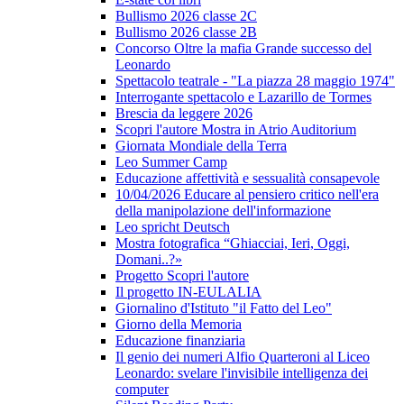
Bullismo 2026 classe 2C
Bullismo 2026 classe 2B
Concorso Oltre la mafia Grande successo del
Leonardo
Spettacolo teatrale - "La piazza 28 maggio 1974"
Interrogante spettacolo e Lazarillo de Tormes
Brescia da leggere 2026
Scopri l'autore Mostra in Atrio Auditorium
Giornata Mondiale della Terra
Leo Summer Camp
Educazione affettività e sessualità consapevole
10/04/2026 Educare al pensiero critico nell'era
della manipolazione dell'informazione
Leo spricht Deutsch
Mostra fotografica “Ghiacciai, Ieri, Oggi,
Domani..?»
Progetto Scopri l'autore
Il progetto IN-EULALIA
Giornalino d'Istituto "il Fatto del Leo"
Giorno della Memoria
Educazione finanziaria
Il genio dei numeri Alfio Quarteroni al Liceo
Leonardo: svelare l'invisibile intelligenza dei
computer