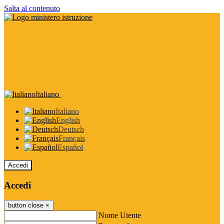
Salta al contenuto
Italiano
Italiano
English
Deutsch
Français
Español
Accedi
Accedi
button close
×
Nome Utente