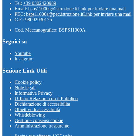
Tel:
+39 0302420989
Email:
bsps11000a@istruzione.it
Link per inviare una mail
PEC:
bsps11000a@pec.istruzione.it
Link per inviare una mail
C.F.: 98092930175
Cod. Meccanografico: BSPS11000A
Seguici su
Youtube
Instagram
Sezione Link Utili
Cookie policy
Note legali
Informativa Privacy
Ufficio Relazioni con il Pubblico
Dichiarazione di accessibilità
Obiettivi di accessibilità
Whistleblowing
Gestione consensi cookie
Amministrazione trasparente