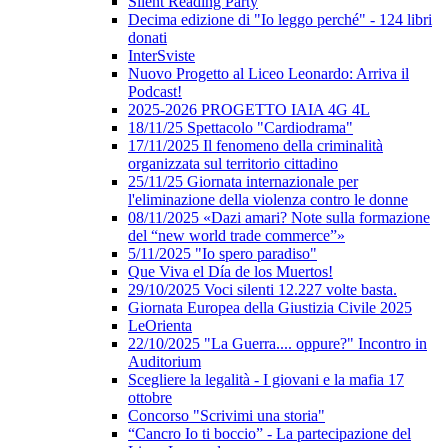
Silent Reading Party
Decima edizione di "Io leggo perché" - 124 libri
donati
InterSviste
Nuovo Progetto al Liceo Leonardo: Arriva il
Podcast!
2025-2026 PROGETTO IAIA 4G 4L
18/11/25 Spettacolo "Cardiodrama"
17/11/2025 Il fenomeno della criminalità
organizzata sul territorio cittadino
25/11/25 Giornata internazionale per
l'eliminazione della violenza contro le donne
08/11/2025 «Dazi amari? Note sulla formazione
del “new world trade commerce”»
5/11/2025 "Io spero paradiso"
Que Viva el Día de los Muertos!
29/10/2025 Voci silenti 12.227 volte basta.
Giornata Europea della Giustizia Civile 2025
LeOrienta
22/10/2025 "La Guerra.... oppure?" Incontro in
Auditorium
Scegliere la legalità - I giovani e la mafia 17
ottobre
Concorso "Scrivimi una storia"
“Cancro Io ti boccio” - La partecipazione del