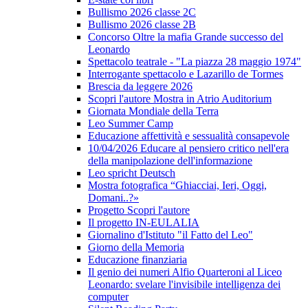
Bullismo 2026 classe 2C
Bullismo 2026 classe 2B
Concorso Oltre la mafia Grande successo del
Leonardo
Spettacolo teatrale - "La piazza 28 maggio 1974"
Interrogante spettacolo e Lazarillo de Tormes
Brescia da leggere 2026
Scopri l'autore Mostra in Atrio Auditorium
Giornata Mondiale della Terra
Leo Summer Camp
Educazione affettività e sessualità consapevole
10/04/2026 Educare al pensiero critico nell'era
della manipolazione dell'informazione
Leo spricht Deutsch
Mostra fotografica “Ghiacciai, Ieri, Oggi,
Domani..?»
Progetto Scopri l'autore
Il progetto IN-EULALIA
Giornalino d'Istituto "il Fatto del Leo"
Giorno della Memoria
Educazione finanziaria
Il genio dei numeri Alfio Quarteroni al Liceo
Leonardo: svelare l'invisibile intelligenza dei
computer