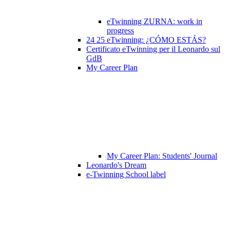
eTwinning ZURNA: work in
progress
24 25 eTwinning: ¿CÓMO ESTÁS?
Certificato eTwinning per il Leonardo sul
GdB
My Career Plan
My Career Plan: Students' Journal
Leonardo's Dream
e-Twinning School label