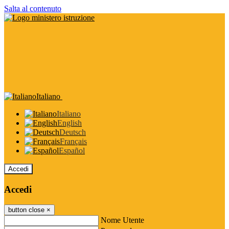
Salta al contenuto
Italiano
Italiano
English
Deutsch
Français
Español
Accedi
Accedi
button close
×
Nome Utente