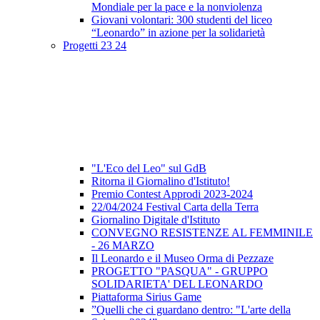
Mondiale per la pace e la nonviolenza
Giovani volontari: 300 studenti del liceo
“Leonardo” in azione per la solidarietà
Progetti 23 24
"L'Eco del Leo" sul GdB
Ritorna il Giornalino d'Istituto!
Premio Contest Approdi 2023-2024
22/04/2024 Festival Carta della Terra
Giornalino Digitale d'Istituto
CONVEGNO RESISTENZE AL FEMMINILE
- 26 MARZO
Il Leonardo e il Museo Orma di Pezzaze
PROGETTO "PASQUA" - GRUPPO
SOLIDARIETA' DEL LEONARDO
Piattaforma Sirius Game
”Quelli che ci guardano dentro: "L'arte della