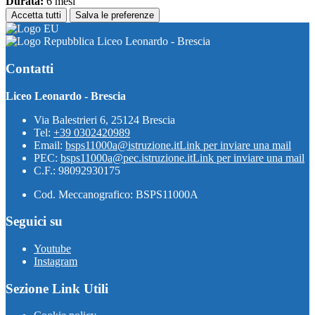
Durata:
6 mesi
Accetta tutti
Salva le preferenze
Liceo Leonardo - Brescia
Contatti
Liceo Leonardo - Brescia
Via Balestrieri 6, 25124 Brescia
Tel:
+39 0302420989
Email:
bsps11000a@istruzione.it
Link per inviare una mail
PEC:
bsps11000a@pec.istruzione.it
Link per inviare una mail
C.F.: 98092930175
Cod. Meccanografico: BSPS11000A
Seguici su
Youtube
Instagram
Sezione Link Utili