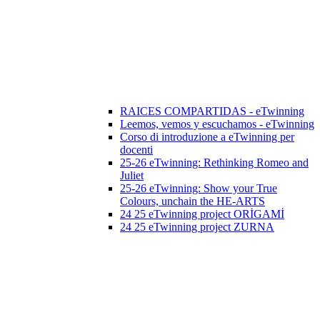
RAICES COMPARTIDAS - eTwinning
Leemos, vemos y escuchamos - eTwinning
Corso di introduzione a eTwinning per
docenti
25-26 eTwinning: Rethinking Romeo and
Juliet
25-26 eTwinning: Show your True
Colours, unchain the HE-ARTS
24 25 eTwinning project ORİGAMİ
24 25 eTwinning project ZURNA