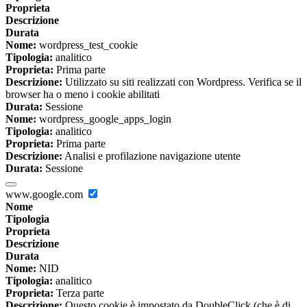
Proprieta
Descrizione
Durata
Nome:
wordpress_test_cookie
Tipologia:
analitico
Proprieta:
Prima parte
Descrizione:
Utilizzato su siti realizzati con Wordpress. Verifica se il
browser ha o meno i cookie abilitati
Durata:
Sessione
Nome:
wordpress_google_apps_login
Tipologia:
analitico
Proprieta:
Prima parte
Descrizione:
Analisi e profilazione navigazione utente
Durata:
Sessione
www.google.com
Nome
Tipologia
Proprieta
Descrizione
Durata
Nome:
NID
Tipologia:
analitico
Proprieta:
Terza parte
Descrizione:
Questo cookie è impostato da DoubleClick (che è di