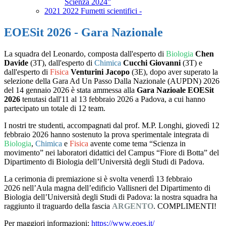
Scienza 2024”
2021 2022 Fumetti scientifici -
EOESit 2026 - Gara Nazionale
La squadra del Leonardo, composta dall'esperto di
Biologia
Chen
Davide
(3T), dall'esperto di
Chimica
Cucchi Giovanni
(3T) e
dall'esperto di
Fisica
Venturini Jacopo
(3E), dopo aver superato la
selezione della Gara Ad Un Passo Dalla Nazionale (AUPDN) 2026
del 14 gennaio 2026 è stata ammessa alla
Gara Nazioale EOESit
2026
tenutasi dall'11 al 13 febbraio 2026 a Padova, a cui hanno
partecipato un totale di 12 team.
I nostri tre studenti, accompagnati dal prof. M.P. Longhi, giovedì 12
febbraio 2026 hanno sostenuto la
prova sperimentale integrata di
Biologia
,
Chimica
e
Fisica
avente come tema “Scienza in
movimento” nei laboratori didattici del Campus “Fiore di Botta” del
Dipartimento di Biologia dell’Università degli Studi di Padova.
La cerimonia di premiazione si è svolta venerdì 13 febbraio
2026 nell’Aula magna dell’edificio Vallisneri del Dipartimento di
Biologia dell’Università degli Studi di Padova: la nostra squadra ha
raggiunto il traguardo della fascia
ARGENTO
. COMPLIMENTI!
Per maggiori informazioni:
https://www.eoes.it/