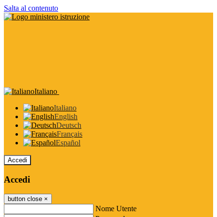
Salta al contenuto
Italiano
Italiano
English
Deutsch
Français
Español
Accedi
Accedi
button close
×
Nome Utente