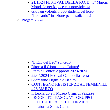
21/11/24 FESTIVAL DELLA PACE - 3° Marcia
Mondiale per la pace e la nonviolenza
Giovani volontari: 300 studenti del liceo
“Leonardo” in azione per la solidarietà
Progetti 23 24
"L'Eco del Leo" sul GdB
Ritorna il Giornalino d'Istituto!
Premio Contest Approdi 2023-2024
22/04/2024 Festival Carta della Terra
Giornalino Digitale d'Istituto
CONVEGNO RESISTENZE AL FEMMINILE
- 26 MARZO
Il Leonardo e il Museo Orma di Pezzaze
PROGETTO "PASQUA" - GRUPPO
SOLIDARIETA' DEL LEONARDO
Piattaforma Sirius Game