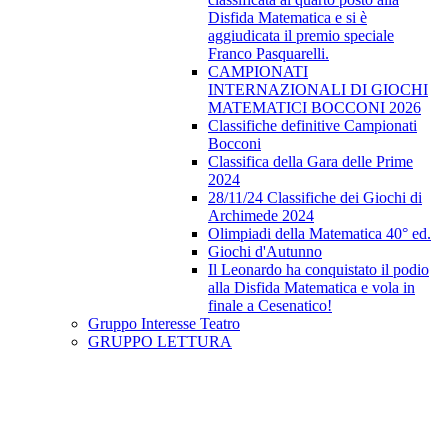
Disfida Matematica e si è
aggiudicata il premio speciale
Franco Pasquarelli.
CAMPIONATI
INTERNAZIONALI DI GIOCHI
MATEMATICI BOCCONI 2026
Classifiche definitive Campionati
Bocconi
Classifica della Gara delle Prime
2024
28/11/24 Classifiche dei Giochi di
Archimede 2024
Olimpiadi della Matematica 40° ed.
Giochi d'Autunno
Il Leonardo ha conquistato il podio
alla Disfida Matematica e vola in
finale a Cesenatico!
Gruppo Interesse Teatro
GRUPPO LETTURA