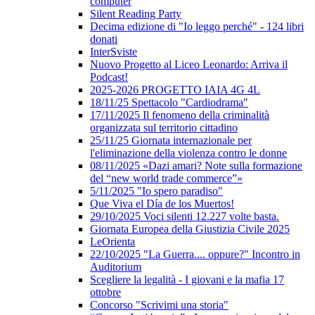
computer
Silent Reading Party
Decima edizione di "Io leggo perché" - 124 libri
donati
InterSviste
Nuovo Progetto al Liceo Leonardo: Arriva il
Podcast!
2025-2026 PROGETTO IAIA 4G 4L
18/11/25 Spettacolo "Cardiodrama"
17/11/2025 Il fenomeno della criminalità
organizzata sul territorio cittadino
25/11/25 Giornata internazionale per
l'eliminazione della violenza contro le donne
08/11/2025 «Dazi amari? Note sulla formazione
del “new world trade commerce”»
5/11/2025 "Io spero paradiso"
Que Viva el Día de los Muertos!
29/10/2025 Voci silenti 12.227 volte basta.
Giornata Europea della Giustizia Civile 2025
LeOrienta
22/10/2025 "La Guerra.... oppure?" Incontro in
Auditorium
Scegliere la legalità - I giovani e la mafia 17
ottobre
Concorso "Scrivimi una storia"