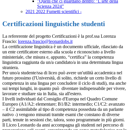
”Quelli che ci guardano dentro: "L'arte della
Scienza 2024”
2021 2022 Fumetti scientifici -
Certificazioni linguistiche studenti
La refererente del progetto Certificazioni è la prof.ssa Lorenza
Frascio:
lorenza.frascio@leonardobs.it
La certificazione linguistica è un documento ufficiale, rilasciato da
un ente certificatore esterno alla scuola e riconosciuto a livello
ministeriale, che misura e, appunto, “certifica” la competenza
linguistica raggiunta da un/a candidato/a in una determinata lingua
straniera.
Per uno/a studente/ssa di liceo può avere un'utilità accademica nel
futuro prossimo (l'Università, di solito, richiede un certo livello di
competenza in una lingua per concludere il ciclo di studi), ma anche
sui tempi lunghi, in quanto può diventare indispensabile per vivere,
lavorare e studiare sia in Italia, sia all'estero.
I livelli individuati dal Consiglio d'Europa nel Quadro Comune
Europeo (A1/A2: elementare; B1/B2: intermedio; C1/C2: avanzato
– il C2 assimilabile al tipo di competenza posseduta da un parlante
nativo -) vengono misurati tramite esami che constano di diverse
parti, tenute in sessioni che, talora, sono programmate in più giorni.
Il Liceo Leonardo da anni accompagna gli studenti nel percorso di