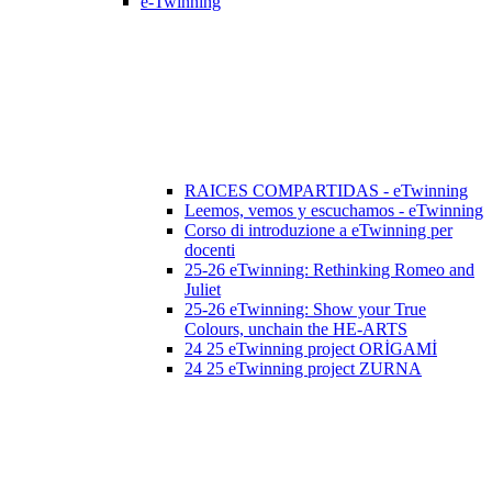
e-Twinning
RAICES COMPARTIDAS - eTwinning
Leemos, vemos y escuchamos - eTwinning
Corso di introduzione a eTwinning per
docenti
25-26 eTwinning: Rethinking Romeo and
Juliet
25-26 eTwinning: Show your True
Colours, unchain the HE-ARTS
24 25 eTwinning project ORİGAMİ
24 25 eTwinning project ZURNA