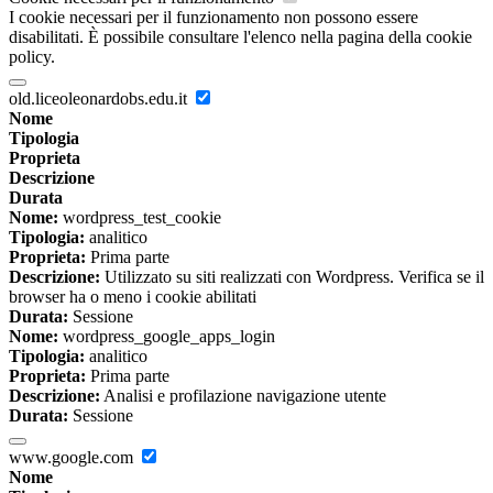
I cookie necessari per il funzionamento non possono essere
disabilitati. È possibile consultare l'elenco nella pagina della cookie
policy.
old.liceoleonardobs.edu.it
Nome
Tipologia
Proprieta
Descrizione
Durata
Nome:
wordpress_test_cookie
Tipologia:
analitico
Proprieta:
Prima parte
Descrizione:
Utilizzato su siti realizzati con Wordpress. Verifica se il
browser ha o meno i cookie abilitati
Durata:
Sessione
Nome:
wordpress_google_apps_login
Tipologia:
analitico
Proprieta:
Prima parte
Descrizione:
Analisi e profilazione navigazione utente
Durata:
Sessione
www.google.com
Nome