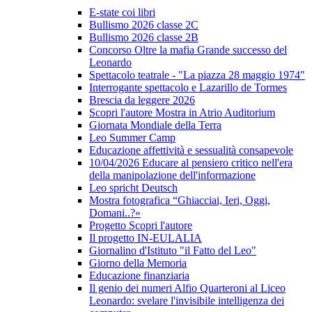
E-state coi libri
Bullismo 2026 classe 2C
Bullismo 2026 classe 2B
Concorso Oltre la mafia Grande successo del
Leonardo
Spettacolo teatrale - "La piazza 28 maggio 1974"
Interrogante spettacolo e Lazarillo de Tormes
Brescia da leggere 2026
Scopri l'autore Mostra in Atrio Auditorium
Giornata Mondiale della Terra
Leo Summer Camp
Educazione affettività e sessualità consapevole
10/04/2026 Educare al pensiero critico nell'era
della manipolazione dell'informazione
Leo spricht Deutsch
Mostra fotografica “Ghiacciai, Ieri, Oggi,
Domani..?»
Progetto Scopri l'autore
Il progetto IN-EULALIA
Giornalino d'Istituto "il Fatto del Leo"
Giorno della Memoria
Educazione finanziaria
Il genio dei numeri Alfio Quarteroni al Liceo
Leonardo: svelare l'invisibile intelligenza dei