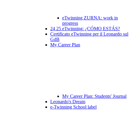
eTwinning ZURNA: work in
progress
24 25 eTwinning: ¿CÓMO ESTÁS?
Certificato eTwinning per il Leonardo sul
GdB
My Career Plan
My Career Plan: Students' Journal
Leonardo's Dream
e-Twinning School label