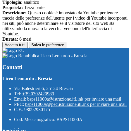
Tipologia:
analitico
Proprieta:
Terza parte
Descrizione:
Questo cookie è impostato da Youtube per tenere
traccia delle preferenze dell'utente per i video di Youtube incorporati
nei siti; può anche determinare se il visitatore del sito web sta
utilizzando la nuova o la vecchia versione dell'interfaccia di
Youtube.
Durata:
6 mesi
Accetta tutti
Salva le preferenze
Liceo Leonardo - Brescia
Contatti
Liceo Leonardo - Brescia
Via Balestrieri 6, 25124 Brescia
Tel:
+39 0302420989
Email:
bsps11000a@istruzione.it
Link per inviare una mail
PEC:
bsps11000a@pec.istruzione.it
Link per inviare una mail
C.F.: 98092930175
Cod. Meccanografico: BSPS11000A
Seguici su