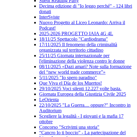
Silent Reading Party
Decima edizione di "Io leggo perché" - 124 libri
donati
InterSviste
Nuovo Progetto al Liceo Leonardo: Arriva il
Podcast!
2025-2026 PROGETTO IAIA 4G 4L
18/11/25 Spettacolo "Cardiodrama"
17/11/2025 Il fenomeno della criminalità
organizzata sul territorio cittadino
25/11/25 Giornata internazionale per
l'eliminazione della violenza contro le donne
08/11/2025 «Dazi amari? Note sulla formazione
del “new world trade commerce”»
5/11/2025 "Io spero paradiso"
Que Viva el Día de los Muertos!
29/10/2025 Voci silenti 12.227 volte basta.
Giornata Europea della Giustizia Civile 2025
LeOrienta
22/10/2025 "La Guerra.... oppure?" Incontro in
Auditorium
Scegliere la legalità - I giovani e la mafia 17
ottobre
Concorso "Scrivimi una storia"
“Cancro Io ti boccio” - La partecipazione del