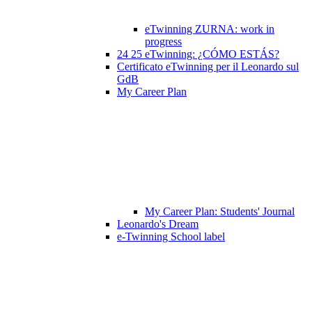
eTwinning ZURNA: work in
progress
24 25 eTwinning: ¿CÓMO ESTÁS?
Certificato eTwinning per il Leonardo sul
GdB
My Career Plan
My Career Plan: Students' Journal
Leonardo's Dream
e-Twinning School label