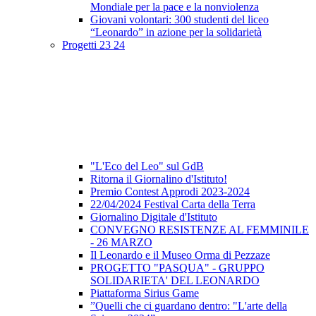
Mondiale per la pace e la nonviolenza
Giovani volontari: 300 studenti del liceo
“Leonardo” in azione per la solidarietà
Progetti 23 24
"L'Eco del Leo" sul GdB
Ritorna il Giornalino d'Istituto!
Premio Contest Approdi 2023-2024
22/04/2024 Festival Carta della Terra
Giornalino Digitale d'Istituto
CONVEGNO RESISTENZE AL FEMMINILE
- 26 MARZO
Il Leonardo e il Museo Orma di Pezzaze
PROGETTO "PASQUA" - GRUPPO
SOLIDARIETA' DEL LEONARDO
Piattaforma Sirius Game
”Quelli che ci guardano dentro: "L'arte della