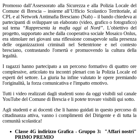
Promosso dall’Assessorato alla Sicurezza e alla Polizia Locale del
Comune di Brescia – insieme all’Ufficio Scolastico Territoriale, al
CPL e al Network Antimafia Bresciano (Nab) – il bando chiedeva ai
partecipanti di sviluppare un elaborato (video, grafico o fotografico)
sul tema
“Rappresenta la mafia oggi al Nord”
. L'obiettivo del
progetto, supportato anche dalla cooperativa sociale Mosaico Onlus,
era stimolare nei giovani una riflessione consapevole sulla presenza
delle organizzazioni criminali nel Settentrione e nel contesto
bresciano, contrastando l'omertà e promuovendo la cultura della
legalità.
I ragazzi hanno partecipato a un percorso formativo di quattro ore
complessive, articolato tra incontri plenari con la Polizia Locale ed
esperti del settore. La giuria ha infine valutato le opere premiando
l'originalità, la forza comunicativa e l'impatto emotivo.
Tutti i video realizzati dagli studenti sono da oggi visibili sul canale
YouTube del Comune di Brescia e li potete trovare visibili qui sotto.
Agli studenti e ai docenti che li hanno guidati in questo percorso di
cittadinanza attiva, vanno i complimenti del Dirigente e di tutta la
comunità scolastica!
Classe 4G indirizzo Grafica - Gruppo 3: "Affari nostri"
PRIMO PREMIO