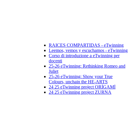
RAICES COMPARTIDAS - eTwinning
Leemos, vemos y escuchamos - eTwinning
Corso di introduzione a eTwinning per
docenti
25-26 eTwinning: Rethinking Romeo and
Juliet
25-26 eTwinning: Show your True
Colours, unchain the HE-ARTS
24 25 eTwinning project ORİGAMİ
24 25 eTwinning project ZURNA