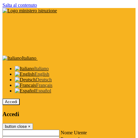
Salta al contenuto
Italiano
Italiano
English
Deutsch
Français
Español
Accedi
Accedi
button close
×
Nome Utente