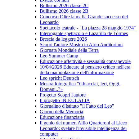
Bullismo 2026 classe 2C
Bullismo 2026 classe 2B
Concorso Oltre la mafia Grande successo del
Leonardo
Spettacolo teatrale - "La piazza 28 maggio 1974"
Interrogante spettacolo e Lazarillo de Tormes
Brescia da leggere 2026
Scopri l'autore Mostra in Atrio Auditorium
Giornata Mondiale della Terra
Leo Summer Camp
Educazione affettività e sessualità consapevole
10/04/2026 Educare al pensiero critico nell'era
della manipolazione dell'informazione
Leo spricht Deutsch
Mostra fotografica “Ghiacciai, Ieri, Oggi,
Domani..?»
Progetto Scopri l'autore
Il progetto IN-EULALIA
Giornalino d'Istituto "il Fatto del Leo"
Giorno della Memoria
Educazione finanziaria
Il genio dei numeri Alfio Quarteroni al Liceo
Leonardo: svelare l'invisibile intelligenza dei
computer