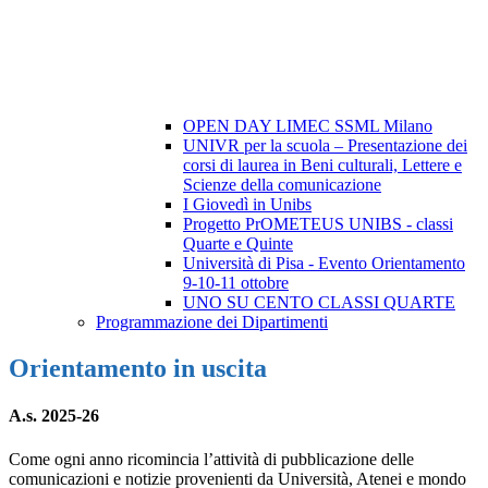
OPEN DAY LIMEC SSML Milano
UNIVR per la scuola – Presentazione dei
corsi di laurea in Beni culturali, Lettere e
Scienze della comunicazione
I Giovedì in Unibs
Progetto PrOMETEUS UNIBS - classi
Quarte e Quinte
Università di Pisa - Evento Orientamento
9-10-11 ottobre
UNO SU CENTO CLASSI QUARTE
Programmazione dei Dipartimenti
Orientamento in uscita
A.s. 2025-26
Come ogni anno ricomincia l’attività di pubblicazione delle
comunicazioni e notizie provenienti da Università, Atenei e mondo