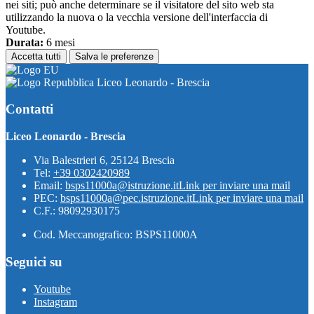
nei siti; può anche determinare se il visitatore del sito web sta
utilizzando la nuova o la vecchia versione dell'interfaccia di
Youtube.
Durata:
6 mesi
Accetta tutti
Salva le preferenze
Liceo Leonardo - Brescia
Contatti
Liceo Leonardo - Brescia
Via Balestrieri 6, 25124 Brescia
Tel:
+39 0302420989
Email:
bsps11000a@istruzione.it
Link per inviare una mail
PEC:
bsps11000a@pec.istruzione.it
Link per inviare una mail
C.F.: 98092930175
Cod. Meccanografico: BSPS11000A
Seguici su
Youtube
Instagram