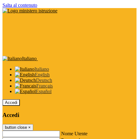
Salta al contenuto
Italiano
Italiano
English
Deutsch
Français
Español
Accedi
Accedi
button close
×
Nome Utente