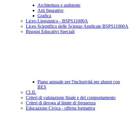
Architettura e ambiente
Arti figurative
Grafica
Liceo Linguistico - BSPS11000A
Liceo Scientifico delle Scienze Applicate BSPS11000A
Bisogni Educativi Speciali
Piano annuale per l'inclusività per alunni con
BES
CLIL
Criteri di valutazione finale e del comportamento
Criteri di deroga al limite di frequenza
Educazione Civica - offerta formativa