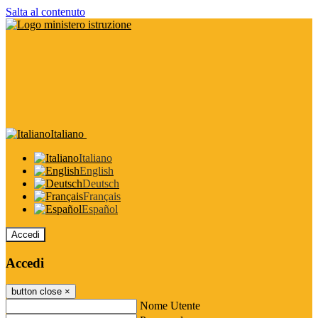
Salta al contenuto
Italiano
Italiano
English
Deutsch
Français
Español
Accedi
Accedi
button close
×
Nome Utente