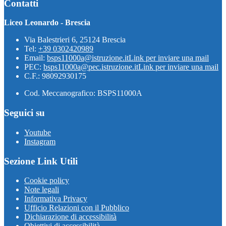
Contatti
Liceo Leonardo - Brescia
Via Balestrieri 6, 25124 Brescia
Tel:
+39 0302420989
Email:
bsps11000a@istruzione.it
Link per inviare una mail
PEC:
bsps11000a@pec.istruzione.it
Link per inviare una mail
C.F.: 98092930175
Cod. Meccanografico: BSPS11000A
Seguici su
Youtube
Instagram
Sezione Link Utili
Cookie policy
Note legali
Informativa Privacy
Ufficio Relazioni con il Pubblico
Dichiarazione di accessibilità
Obiettivi di accessibilità