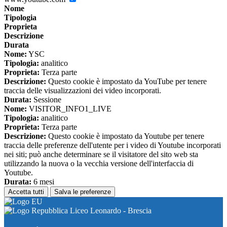
Nome
Tipologia
Proprieta
Descrizione
Durata
Nome:
YSC
Tipologia:
analitico
Proprieta:
Terza parte
Descrizione:
Questo cookie è impostato da YouTube per tenere
traccia delle visualizzazioni dei video incorporati.
Durata:
Sessione
Nome:
VISITOR_INFO1_LIVE
Tipologia:
analitico
Proprieta:
Terza parte
Descrizione:
Questo cookie è impostato da Youtube per tenere
traccia delle preferenze dell'utente per i video di Youtube incorporati
nei siti; può anche determinare se il visitatore del sito web sta
utilizzando la nuova o la vecchia versione dell'interfaccia di
Youtube.
Durata:
6 mesi
Accetta tutti
Salva le preferenze
Liceo Leonardo - Brescia