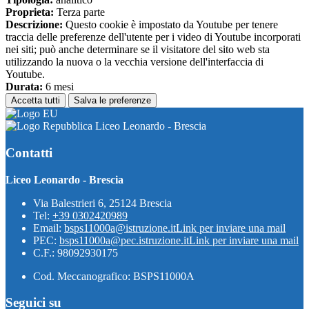
Proprieta:
Terza parte
Descrizione:
Questo cookie è impostato da Youtube per tenere
traccia delle preferenze dell'utente per i video di Youtube incorporati
nei siti; può anche determinare se il visitatore del sito web sta
utilizzando la nuova o la vecchia versione dell'interfaccia di
Youtube.
Durata:
6 mesi
Accetta tutti
Salva le preferenze
Liceo Leonardo - Brescia
Contatti
Liceo Leonardo - Brescia
Via Balestrieri 6, 25124 Brescia
Tel:
+39 0302420989
Email:
bsps11000a@istruzione.it
Link per inviare una mail
PEC:
bsps11000a@pec.istruzione.it
Link per inviare una mail
C.F.: 98092930175
Cod. Meccanografico: BSPS11000A
Seguici su