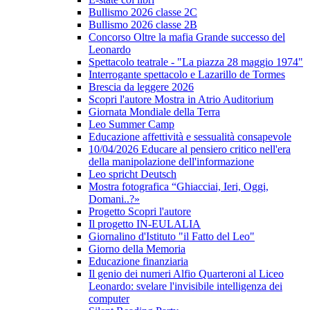
Bullismo 2026 classe 2C
Bullismo 2026 classe 2B
Concorso Oltre la mafia Grande successo del
Leonardo
Spettacolo teatrale - "La piazza 28 maggio 1974"
Interrogante spettacolo e Lazarillo de Tormes
Brescia da leggere 2026
Scopri l'autore Mostra in Atrio Auditorium
Giornata Mondiale della Terra
Leo Summer Camp
Educazione affettività e sessualità consapevole
10/04/2026 Educare al pensiero critico nell'era
della manipolazione dell'informazione
Leo spricht Deutsch
Mostra fotografica “Ghiacciai, Ieri, Oggi,
Domani..?»
Progetto Scopri l'autore
Il progetto IN-EULALIA
Giornalino d'Istituto "il Fatto del Leo"
Giorno della Memoria
Educazione finanziaria
Il genio dei numeri Alfio Quarteroni al Liceo
Leonardo: svelare l'invisibile intelligenza dei
computer