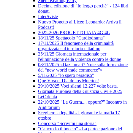
Silent Reading Party
Decima edizione di "Io leggo perché" - 124 libri
donati
InterSviste
Nuovo Progetto al Liceo Leonardo: Arriva il
Podcast!
2025-2026 PROGETTO IAIA 4G 4L
18/11/25 Spettacolo "Cardiodrama"
17/11/2025 Il fenomeno della criminalità
organizzata sul territorio cittadino
25/11/25 Giornata internazionale per
l'eliminazione della violenza contro le donne
08/11/2025 «Dazi amari? Note sulla formazione
del “new world trade commerce”»
5/11/2025 "Io spero paradiso"
Que Viva el Día de los Muertos!
29/10/2025 Voci silenti 12.227 volte basta.
Giornata Europea della Giustizia Civile 2025
LeOrienta
22/10/2025 "La Guerra.... oppure?" Incontro in
Auditorium
Scegliere la legalità - I giovani e la mafia 17
ottobre
Concorso "Scrivimi una storia"
“Cancro Io ti boccio” - La partecipazione del