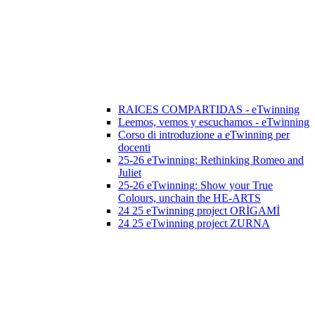
RAICES COMPARTIDAS - eTwinning
Leemos, vemos y escuchamos - eTwinning
Corso di introduzione a eTwinning per
docenti
25-26 eTwinning: Rethinking Romeo and
Juliet
25-26 eTwinning: Show your True
Colours, unchain the HE-ARTS
24 25 eTwinning project ORİGAMİ
24 25 eTwinning project ZURNA