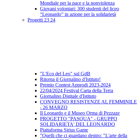
Mondiale per la pace e la nonviolenza
Giovani volontari: 300 studenti del liceo
“Leonardo” in azione per la solidarietà
Progetti 23 24
"L'Eco del Leo" sul GdB
Ritorna il Giornalino d'Istituto!
Premio Contest Approdi 2023-2024
22/04/2024 Festival Carta della Terra
Giornalino Digitale d'Istituto
CONVEGNO RESISTENZE AL FEMMINILE
- 26 MARZO
Il Leonardo e il Museo Orma di Pezzaze
PROGETTO "PASQUA" - GRUPPO
SOLIDARIETA' DEL LEONARDO
Piattaforma Sirius Game
”Quelli che ci guardano dentro: "L'arte della