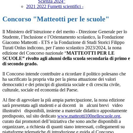
Scienza 2024”
2021 2022 Fumetti scientifici -
Concorso "Matteotti per le scuole"
Il Ministero dell’istruzione e del merito - Direzione Generale per lo
Studente, l’Inclusione e l’Orientamento scolastico, la Fondazione
Giacomo Matteotti - ETS e la Fondazione di Studi Storici Filippo
Turati Onlus indicono, per l’anno scolastico 2023/2024, la nona
edizione del Concorso nazionale “
MATTEOTTI PER LE
SCUOLE” rivolto agli alunni della scuola secondaria di primo e
di secondo grado.
Il Concorso intende contribuire a ricordare il politico polesano che
ha sacrificato la propria vita per la piena attuazione dei valori
democratici e dei principi di giustizia sociale e di crescita civile,
culturale, sociale ed economia del Paese.
Al fine di agevolare la più ampia partecipazione, la nona edizione
sarà presentata agli studenti e ai docenti in alcuni brevi video
illustrativi disponibili, insieme a materiale didattico appositamente
predisposto, sul sito dedicato
www.matteotti100nellescuole.org
,
curato dai promotori dell’iniziativa che sono anche disponibili a
organizzare, a richiesta di quanti siano interessati, collegamenti su
piattaforme telematiche di introduzione e guida al Concorso.