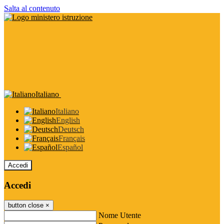
Salta al contenuto
Italiano
Italiano
English
Deutsch
Français
Español
Accedi
Accedi
button close
×
Nome Utente