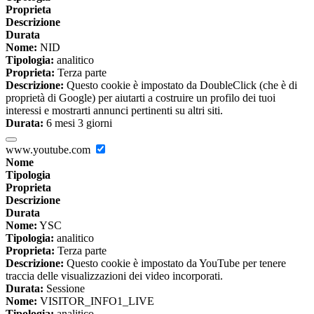
Proprieta
Descrizione
Durata
Nome:
NID
Tipologia:
analitico
Proprieta:
Terza parte
Descrizione:
Questo cookie è impostato da DoubleClick (che è di
proprietà di Google) per aiutarti a costruire un profilo dei tuoi
interessi e mostrarti annunci pertinenti su altri siti.
Durata:
6 mesi 3 giorni
www.youtube.com
Nome
Tipologia
Proprieta
Descrizione
Durata
Nome:
YSC
Tipologia:
analitico
Proprieta:
Terza parte
Descrizione:
Questo cookie è impostato da YouTube per tenere
traccia delle visualizzazioni dei video incorporati.
Durata:
Sessione
Nome:
VISITOR_INFO1_LIVE
Tipologia:
analitico