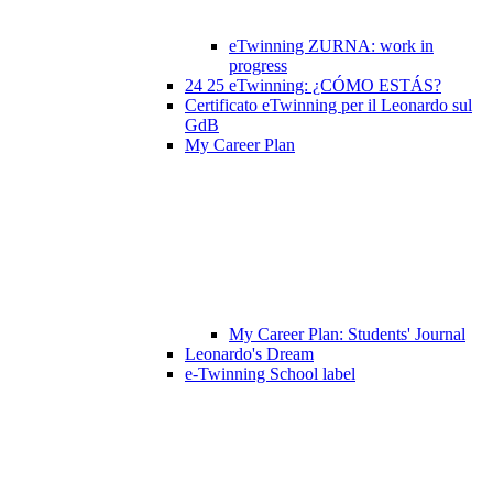
eTwinning ZURNA: work in
progress
24 25 eTwinning: ¿CÓMO ESTÁS?
Certificato eTwinning per il Leonardo sul
GdB
My Career Plan
My Career Plan: Students' Journal
Leonardo's Dream
e-Twinning School label