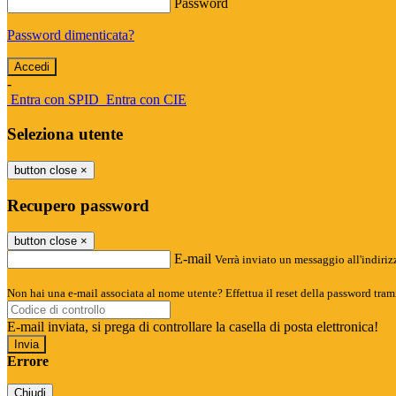
Password
Password dimenticata?
-
Entra con SPID
Entra con CIE
Seleziona utente
button close
×
Recupero password
button close
×
E-mail
Verrà inviato un messaggio all'indirizz
Non hai una e-mail associata al nome utente? Effettua il reset della password tram
E-mail inviata, si prega di controllare la casella di posta elettronica!
Errore
Chiudi