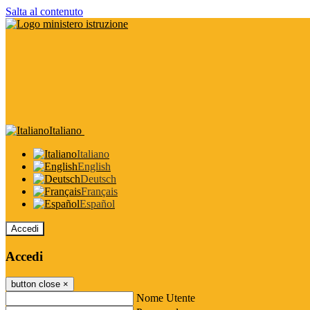
Salta al contenuto
Italiano
Italiano
English
Deutsch
Français
Español
Accedi
Accedi
button close
×
Nome Utente