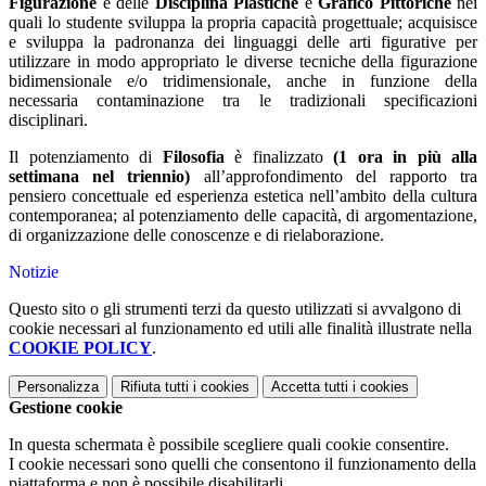
Figurazione
e delle
Disciplina Plastiche
e
Grafico Pittoriche
nei
quali lo studente sviluppa la propria capacità progettuale; acquisisce
e sviluppa la padronanza dei linguaggi delle arti figurative per
utilizzare in modo appropriato le diverse tecniche della figurazione
bidimensionale e/o tridimensionale, anche in funzione della
necessaria contaminazione tra le tradizionali specificazioni
disciplinari.
Il potenziamento di
Filosofia
è finalizzato
(1 ora in più alla
settimana nel triennio)
all’approfondimento del rapporto tra
pensiero concettuale ed esperienza estetica nell’ambito della cultura
contemporanea; al potenziamento delle capacità, di argomentazione,
di organizzazione delle conoscenze e di rielaborazione.
Notizie
Questo sito o gli strumenti terzi da questo utilizzati si avvalgono di
cookie necessari al funzionamento ed utili alle finalità illustrate nella
COOKIE POLICY
.
Personalizza
Rifiuta tutti
i cookies
Accetta tutti
i cookies
Gestione cookie
In questa schermata è possibile scegliere quali cookie consentire.
I cookie necessari sono quelli che consentono il funzionamento della
piattaforma e non è possibile disabilitarli.