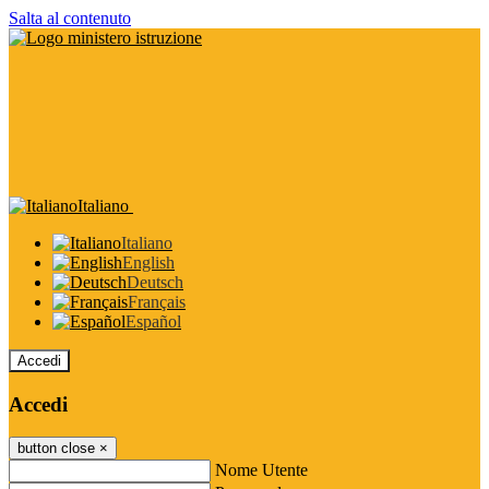
Salta al contenuto
Italiano
Italiano
English
Deutsch
Français
Español
Accedi
Accedi
button close
×
Nome Utente