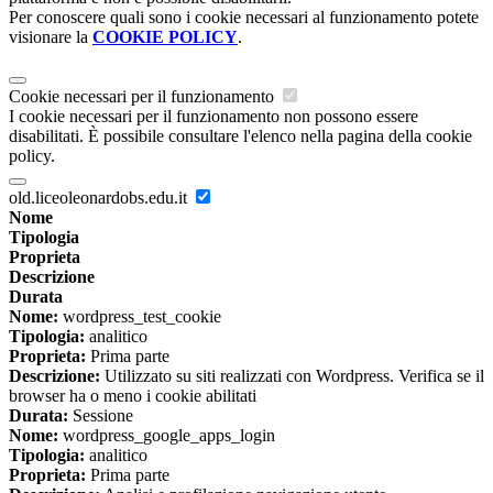
Per conoscere quali sono i cookie necessari al funzionamento potete
visionare la
COOKIE POLICY
.
Cookie necessari per il funzionamento
I cookie necessari per il funzionamento non possono essere
disabilitati. È possibile consultare l'elenco nella pagina della cookie
policy.
old.liceoleonardobs.edu.it
Nome
Tipologia
Proprieta
Descrizione
Durata
Nome:
wordpress_test_cookie
Tipologia:
analitico
Proprieta:
Prima parte
Descrizione:
Utilizzato su siti realizzati con Wordpress. Verifica se il
browser ha o meno i cookie abilitati
Durata:
Sessione
Nome:
wordpress_google_apps_login
Tipologia:
analitico
Proprieta:
Prima parte