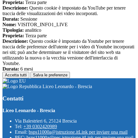
Proprieta:
Terza parte
Descrizione:
Questo cookie è impostato da YouTube per tenere
traccia delle visualizzazioni dei video incorporati.
Durata:
Sessione
Nome:
VISITOR_INFO1_LIVE
Tipologia:
analitico
Proprieta:
Terza parte
Descrizione:
Questo cookie è impostato da Youtube per tenere
traccia delle preferenze dell'utente per i video di Youtube incorporati
nei siti; può anche determinare se il visitatore del sito web sta
utilizzando la nuova o la vecchia versione dell'interfaccia di
Youtube.
Durata:
6 mesi
Accetta tutti
Salva le preferenze
Liceo Leonardo - Brescia
Contatti
Liceo Leonardo - Brescia
Via Balestrieri 6, 25124 Brescia
Tel:
+39 0302420989
Email:
bsps11000a@istruzione.it
Link per inviare una mail
PEC:
bsps11000a@pec.istruzione.it
Link per inviare una mail