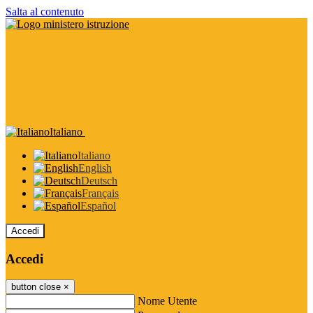
Salta al contenuto
Italiano
Italiano
English
Deutsch
Français
Español
Accedi
Accedi
button close
×
Nome Utente