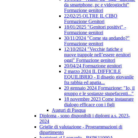
da smartphone, pc e videogiochi”
Formazione genitori
22/02/25 OLTRE IL CIBO
Formazione Genitori
18/01/2025 "Genitori positivi" -
Formazione genitori
30/11/2024 "Come sta andando?"
Formazione genitori
12/10/2024 "Vecchie fatiche e
nuove trappole nell’essere genitori
oggi" Formazione genitori
20/04/24 Formazione genitori
2 marzo 2024 IL DIFFICILE
EQUILIBRIO - Il disagio giovanile
fra rabbia ed apatia...
20 gennaio 2024 Formazione: "Io, il
gruppo e le sostanze stupefacenti..."
18 novembre 2023 Come instaurare
dialogo efficace con i figli
Auguri di Pasqua
Diploma - sono disponibili i diplomi a.s. 2023-
2024
Griglie di valutazione - Programmazioni di
dipartimento
Iscrizioni al Leonardo - BSPS11000A