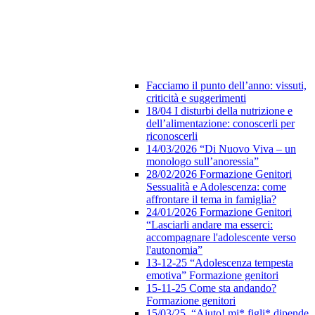
Facciamo il punto dell’anno: vissuti,
criticità e suggerimenti
18/04 I disturbi della nutrizione e
dell’alimentazione: conoscerli per
riconoscerli
14/03/2026 “Di Nuovo Viva – un
monologo sull’anoressia”
28/02/2026 Formazione Genitori
Sessualità e Adolescenza: come
affrontare il tema in famiglia?
24/01/2026 Formazione Genitori
“Lasciarli andare ma esserci:
accompagnare l'adolescente verso
l'autonomia”
13-12-25 “Adolescenza tempesta
emotiva” Formazione genitori
15-11-25 Come sta andando?
Formazione genitori
15/03/25 “Aiuto! mi* figli* dipende