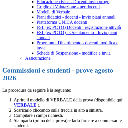
Educazione civica - Docenti invio progr.
Griglie di Valutazione - per docenti
Modelli di Verbale
Piani didattici - docenti - Invio piani annuali
Piattaforma UNICA docenti
FSL (ex PCTO) Docenti - registrazione attività
FSL (ex PCTO) - Orientamento - Invio piani
annuali
Programm. Dipartimento - docenti modifica e
invia
Schede di Sospensione - modifica e invia
Assicurazione
Commissioni e studenti - prove agosto
2026
La procedura da seguire è la seguente:
Aprire il modello di VERBALE della prova (disponibile qui:
VERBALE
).
Scaricarlo cliccando sulla freccia in alto a sinistra.
Compilare i campi richiesti.
Stamparlo (prima della prova) e farlo firmare a commissari e
studenti.