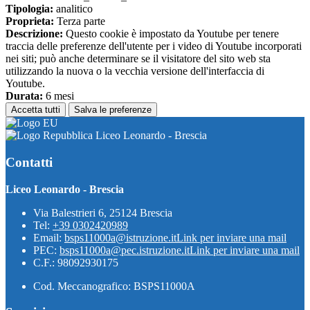
Tipologia:
analitico
Proprieta:
Terza parte
Descrizione:
Questo cookie è impostato da Youtube per tenere
traccia delle preferenze dell'utente per i video di Youtube incorporati
nei siti; può anche determinare se il visitatore del sito web sta
utilizzando la nuova o la vecchia versione dell'interfaccia di
Youtube.
Durata:
6 mesi
Accetta tutti
Salva le preferenze
Liceo Leonardo - Brescia
Contatti
Liceo Leonardo - Brescia
Via Balestrieri 6, 25124 Brescia
Tel:
+39 0302420989
Email:
bsps11000a@istruzione.it
Link per inviare una mail
PEC:
bsps11000a@pec.istruzione.it
Link per inviare una mail
C.F.: 98092930175
Cod. Meccanografico: BSPS11000A