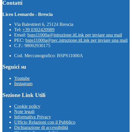
Contatti
Liceo Leonardo - Brescia
Via Balestrieri 6, 25124 Brescia
Tel:
+39 0302420989
Email:
bsps11000a@istruzione.it
Link per inviare una mail
PEC:
bsps11000a@pec.istruzione.it
Link per inviare una mail
C.F.: 98092930175
Cod. Meccanografico: BSPS11000A
Seguici su
Youtube
Instagram
Sezione Link Utili
Cookie policy
Note legali
Informativa Privacy
Ufficio Relazioni con il Pubblico
Dichiarazione di accessibilità