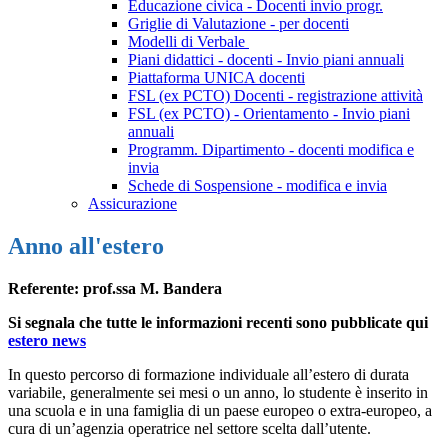
Educazione civica - Docenti invio progr.
Griglie di Valutazione - per docenti
Modelli di Verbale
Piani didattici - docenti - Invio piani annuali
Piattaforma UNICA docenti
FSL (ex PCTO) Docenti - registrazione attività
FSL (ex PCTO) - Orientamento - Invio piani
annuali
Programm. Dipartimento - docenti modifica e
invia
Schede di Sospensione - modifica e invia
Assicurazione
Anno all'estero
Referente: prof.ssa M. Bandera
Si segnala che tutte le informazioni recenti sono pubblicate qui
estero news
In questo percorso di formazione individuale all’estero di durata
variabile, generalmente sei mesi o un anno, lo studente è inserito in
una scuola e in una famiglia di un paese europeo o extra-europeo, a
cura di un’agenzia operatrice nel settore scelta dall’utente.