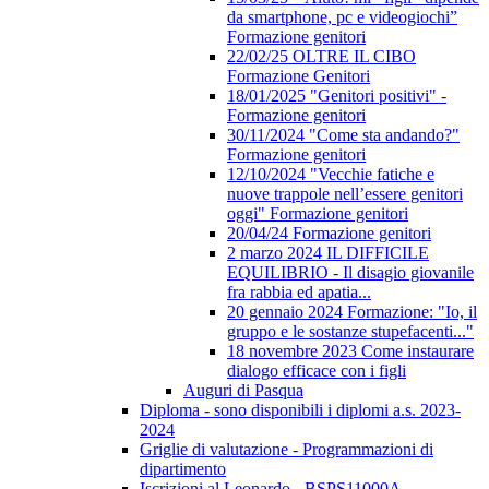
da smartphone, pc e videogiochi”
Formazione genitori
22/02/25 OLTRE IL CIBO
Formazione Genitori
18/01/2025 "Genitori positivi" -
Formazione genitori
30/11/2024 "Come sta andando?"
Formazione genitori
12/10/2024 "Vecchie fatiche e
nuove trappole nell’essere genitori
oggi" Formazione genitori
20/04/24 Formazione genitori
2 marzo 2024 IL DIFFICILE
EQUILIBRIO - Il disagio giovanile
fra rabbia ed apatia...
20 gennaio 2024 Formazione: "Io, il
gruppo e le sostanze stupefacenti..."
18 novembre 2023 Come instaurare
dialogo efficace con i figli
Auguri di Pasqua
Diploma - sono disponibili i diplomi a.s. 2023-
2024
Griglie di valutazione - Programmazioni di
dipartimento
Iscrizioni al Leonardo - BSPS11000A