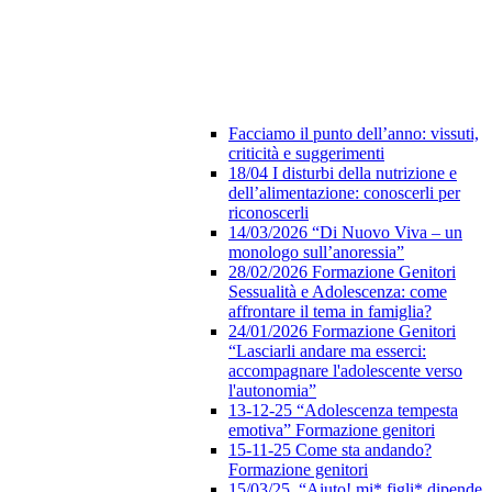
Facciamo il punto dell’anno: vissuti,
criticità e suggerimenti
18/04 I disturbi della nutrizione e
dell’alimentazione: conoscerli per
riconoscerli
14/03/2026 “Di Nuovo Viva – un
monologo sull’anoressia”
28/02/2026 Formazione Genitori
Sessualità e Adolescenza: come
affrontare il tema in famiglia?
24/01/2026 Formazione Genitori
“Lasciarli andare ma esserci:
accompagnare l'adolescente verso
l'autonomia”
13-12-25 “Adolescenza tempesta
emotiva” Formazione genitori
15-11-25 Come sta andando?
Formazione genitori
15/03/25 “Aiuto! mi* figli* dipende