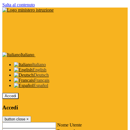
Salta al contenuto
Italiano
Italiano
English
Deutsch
Français
Español
Accedi
Accedi
button close
×
Nome Utente