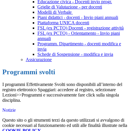
Educazione civica - Docenti invio progr.
Griglie di Valutazione - per docenti
Modelli di Verbale
Piani didattici - docenti - Invio piani annuali
Piattaforma UNICA docenti
FSL (ex PCTO) Docenti - registrazione attività
FSL (ex PCTO) - Orientamento - Invio piani
annuali
Programm. Dipartimento - docenti modifica e
invia
Schede di Sospensione - modifica e invia
Assicurazione
Programmi svolti
I programmi Effettivamente Svolti sono disponibili all’interno del
registro elettronico Spaggiari: accedere al registro, selezionare
Lezioni>>Programmi e successivamente fare click sulla singola
disciplina.
Notizie
Questo sito o gli strumenti terzi da questo utilizzati si avvalgono di
cookie necessari al funzionamento ed utili alle finalità illustrate nella
COOKIE POLICY
.