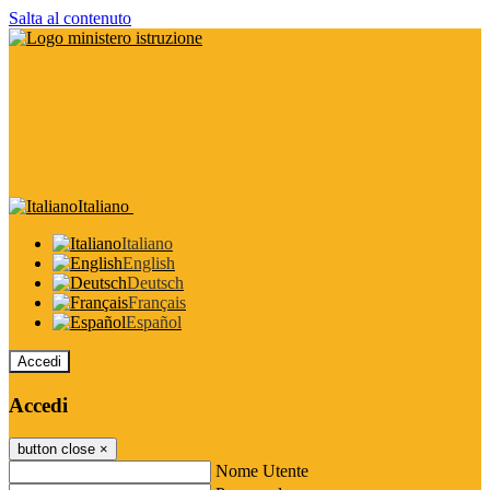
Salta al contenuto
Italiano
Italiano
English
Deutsch
Français
Español
Accedi
Accedi
button close
×
Nome Utente