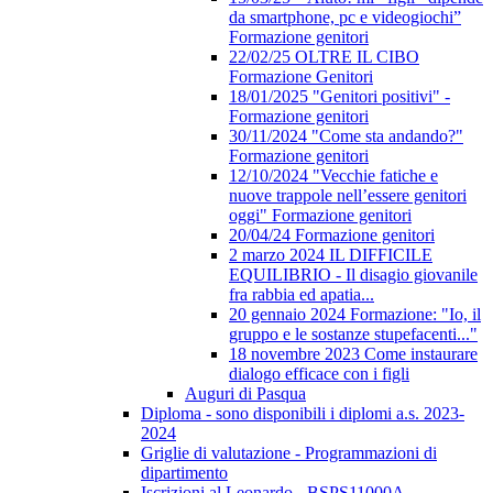
da smartphone, pc e videogiochi”
Formazione genitori
22/02/25 OLTRE IL CIBO
Formazione Genitori
18/01/2025 "Genitori positivi" -
Formazione genitori
30/11/2024 "Come sta andando?"
Formazione genitori
12/10/2024 "Vecchie fatiche e
nuove trappole nell’essere genitori
oggi" Formazione genitori
20/04/24 Formazione genitori
2 marzo 2024 IL DIFFICILE
EQUILIBRIO - Il disagio giovanile
fra rabbia ed apatia...
20 gennaio 2024 Formazione: "Io, il
gruppo e le sostanze stupefacenti..."
18 novembre 2023 Come instaurare
dialogo efficace con i figli
Auguri di Pasqua
Diploma - sono disponibili i diplomi a.s. 2023-
2024
Griglie di valutazione - Programmazioni di
dipartimento
Iscrizioni al Leonardo - BSPS11000A