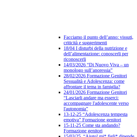
Facciamo il punto dell’anno: vissuti,
criticità e suggerimenti
18/04 I disturbi della nutrizione e
dell’alimentazione: conoscerli per
riconoscerli
14/03/2026 “Di Nuovo Viva – un
monologo sull’anoressia”
28/02/2026 Formazione Genitori
Sessualità e Adolescenza: come
affrontare il tema in famiglia?
24/01/2026 Formazione Genitori
“Lasciarli andare ma esserci:
accompagnare l'adolescente verso
l'autonomia”
13-12-25 “Adolescenza tempesta
emotiva” Formazione genitori
15-11-25 Come sta andando?
Formazione genitori
15/03/25 “Aiuto! mi* figli* dipende