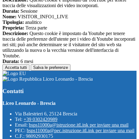
traccia delle visualizzazioni dei video incorporati.
Durata:
Sessione
Nome:
VISITOR_INFO1_LIVE
Tipologia:
analitico
Proprieta:
Terza parte
Descrizione:
Questo cookie è impostato da Youtube per tenere
traccia delle preferenze dell'utente per i video di Youtube incorporati
nei siti; può anche determinare se il visitatore del sito web sta
utilizzando la nuova o la vecchia versione dell'interfaccia di
Youtube.
Durata:
6 mesi
Accetta tutti
Salva le preferenze
Liceo Leonardo - Brescia
Contatti
Liceo Leonardo - Brescia
Via Balestrieri 6, 25124 Brescia
Tel:
+39 0302420989
Email:
bsps11000a@istruzione.it
Link per inviare una mail
PEC:
bsps11000a@pec.istruzione.it
Link per inviare una mail
C.F.: 98092930175