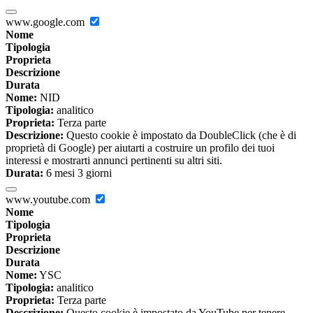
www.google.com
Nome
Tipologia
Proprieta
Descrizione
Durata
Nome:
NID
Tipologia:
analitico
Proprieta:
Terza parte
Descrizione:
Questo cookie è impostato da DoubleClick (che è di
proprietà di Google) per aiutarti a costruire un profilo dei tuoi
interessi e mostrarti annunci pertinenti su altri siti.
Durata:
6 mesi 3 giorni
www.youtube.com
Nome
Tipologia
Proprieta
Descrizione
Durata
Nome:
YSC
Tipologia:
analitico
Proprieta:
Terza parte
Descrizione:
Questo cookie è impostato da YouTube per tenere