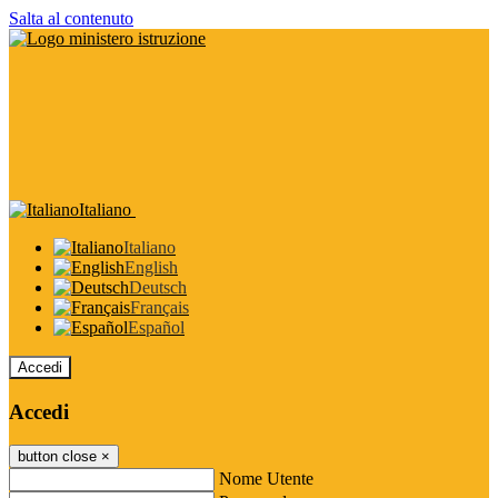
Salta al contenuto
Italiano
Italiano
English
Deutsch
Français
Español
Accedi
Accedi
button close
×
Nome Utente