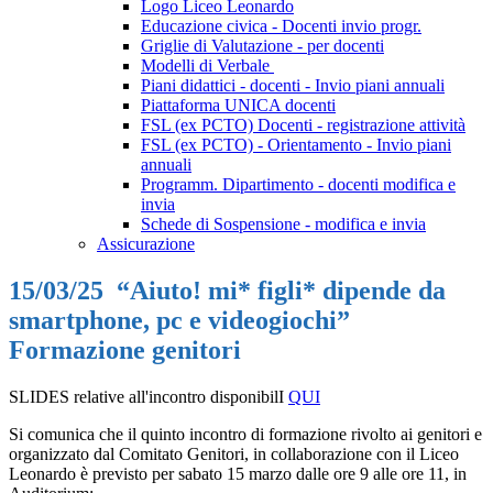
Logo Liceo Leonardo
Educazione civica - Docenti invio progr.
Griglie di Valutazione - per docenti
Modelli di Verbale
Piani didattici - docenti - Invio piani annuali
Piattaforma UNICA docenti
FSL (ex PCTO) Docenti - registrazione attività
FSL (ex PCTO) - Orientamento - Invio piani
annuali
Programm. Dipartimento - docenti modifica e
invia
Schede di Sospensione - modifica e invia
Assicurazione
15/03/25 “Aiuto! mi* figli* dipende da
smartphone, pc e videogiochi”
Formazione genitori
SLIDES relative all'incontro disponibilI
QUI
Si comunica che il quinto incontro di formazione rivolto ai genitori e
organizzato dal Comitato Genitori, in collaborazione con il Liceo
Leonardo è previsto per sabato 15 marzo dalle ore 9 alle ore 11, in