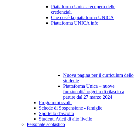
Piattaforma Unica- recupero delle
credenziali
Che cos'è la piattaforma UNICA
Piattaforma UNICA info
Nuova pagina per il curriculum dello
studente
Piattaforma Unica – nuove
funzionalità oggetto di rilascio a
partire dal 27 marzo 2024
Programmi svolti
Schede di Sospensione - famiglie
Sportello d'ascolto
Studenti Atleti di alto livello
Personale scolastico