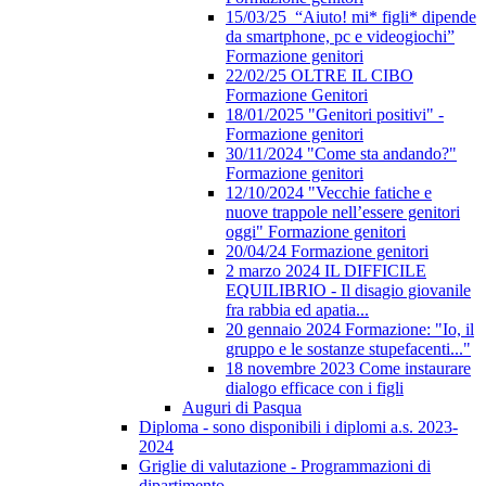
15/03/25 “Aiuto! mi* figli* dipende
da smartphone, pc e videogiochi”
Formazione genitori
22/02/25 OLTRE IL CIBO
Formazione Genitori
18/01/2025 "Genitori positivi" -
Formazione genitori
30/11/2024 "Come sta andando?"
Formazione genitori
12/10/2024 "Vecchie fatiche e
nuove trappole nell’essere genitori
oggi" Formazione genitori
20/04/24 Formazione genitori
2 marzo 2024 IL DIFFICILE
EQUILIBRIO - Il disagio giovanile
fra rabbia ed apatia...
20 gennaio 2024 Formazione: "Io, il
gruppo e le sostanze stupefacenti..."
18 novembre 2023 Come instaurare
dialogo efficace con i figli
Auguri di Pasqua
Diploma - sono disponibili i diplomi a.s. 2023-
2024
Griglie di valutazione - Programmazioni di
dipartimento