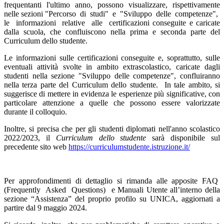
frequentanti l'ultimo anno, possono visualizzare, rispettivamente
nelle sezioni
"Percorso
di
studi"
e
"Sviluppo
delle
competenze",
le
informazioni
relative
alle
certificazioni
conseguite e caricate
dalla scuola, che confluiscono nella prima e seconda parte del
Curriculum dello
studente.
Le informazioni sulle certificazioni conseguite e, soprattutto, sulle
eventuali attività svolte in ambito
extrascolastico, caricate dagli
studenti nella sezione "Sviluppo delle competenze", confluiranno
nella
terza parte del Curriculum dello studente.
In tale ambito, si
suggerisce di mettere in evidenza le
esperienze più significative, con
particolare attenzione a quelle che possono essere valorizzate
durante
il colloquio.
Inoltre, si precisa che per gli studenti diplomati nell'anno scolastico
2022/2023, il
Curriculum dello
studente
sarà disponibile sul
precedente sito web
https://curriculumstudente.istruzione.it/
Per
approfondimenti
di
dettaglio
si
rimanda
alle
apposite
FAQ
(Frequently
Asked
Questions)
e
Manuali Utente all’interno della
sezione “Assistenza” del proprio profilo su UNICA, aggiornati a
partire dal 9 maggio 2024.