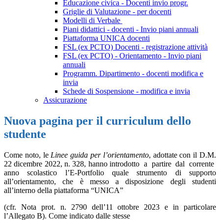
Educazione civica - Docenti invio progr.
Griglie di Valutazione - per docenti
Modelli di Verbale
Piani didattici - docenti - Invio piani annuali
Piattaforma UNICA docenti
FSL (ex PCTO) Docenti - registrazione attività
FSL (ex PCTO) - Orientamento - Invio piani
annuali
Programm. Dipartimento - docenti modifica e
invia
Schede di Sospensione - modifica e invia
Assicurazione
Nuova pagina per il curriculum dello
studente
Come noto, le
Linee guida per l’orientamento
, adottate con il D.M.
22 dicembre 2022, n. 328, hanno
introdotto
a
partire
dal
corrente
anno
scolastico
l’E-Portfolio
quale
strumento
di
supporto
all’orientamento, che è messo a disposizione degli studenti
all’interno della piattaforma “UNICA”
(cfr. Nota prot. n. 2790 dell’11 ottobre 2023 e in particolare
l’Allegato B). Come indicato dalle stesse