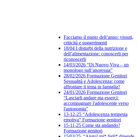
Facciamo il punto dell’anno: vissuti,
criticità e suggerimenti
18/04 I disturbi della nutrizione e
dell’alimentazione: conoscerli per
riconoscerli
14/03/2026 “Di Nuovo Viva – un
monologo sull’anoressia”
28/02/2026 Formazione Genitori
Sessualità e Adolescenza: come
affrontare il tema in famiglia?
24/01/2026 Formazione Genitori
“Lasciarli andare ma esserci:
accompagnare l'adolescente verso
l'autonomia”
13-12-25 “Adolescenza tempesta
emotiva” Formazione genitori
15-11-25 Come sta andando?
Formazione genitori
15/03/25 “Aiuto! mi* figli* dipende