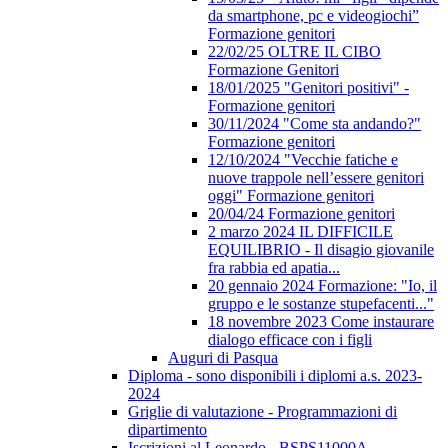
da smartphone, pc e videogiochi”
Formazione genitori
22/02/25 OLTRE IL CIBO
Formazione Genitori
18/01/2025 "Genitori positivi" -
Formazione genitori
30/11/2024 "Come sta andando?"
Formazione genitori
12/10/2024 "Vecchie fatiche e
nuove trappole nell’essere genitori
oggi" Formazione genitori
20/04/24 Formazione genitori
2 marzo 2024 IL DIFFICILE
EQUILIBRIO - Il disagio giovanile
fra rabbia ed apatia...
20 gennaio 2024 Formazione: "Io, il
gruppo e le sostanze stupefacenti..."
18 novembre 2023 Come instaurare
dialogo efficace con i figli
Auguri di Pasqua
Diploma - sono disponibili i diplomi a.s. 2023-
2024
Griglie di valutazione - Programmazioni di
dipartimento
Iscrizioni al Leonardo - BSPS11000A