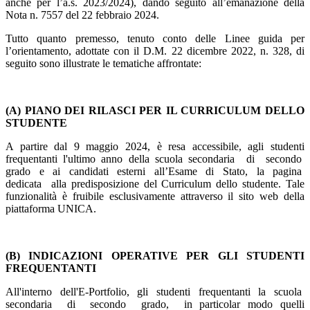
anche per l’a.s. 2023/2024), dando seguito all’emanazione della
Nota
n. 7557 del 22 febbraio 2024.
Tutto quanto premesso, tenuto conto delle Linee guida per
l’orientamento, adottate con il D.M. 22
dicembre 2022, n. 328, di
seguito sono illustrate le tematiche affrontate:
(A) PIANO DEI RILASCI PER IL CURRICULUM DELLO
STUDENTE
A partire dal 9 maggio 2024, è resa accessibile, agli studenti
frequentanti l'ultimo anno della scuola
secondaria
di
secondo
grado
e
ai
candidati
esterni
all’Esame
di
Stato,
la
pagina
dedicata
alla
predisposizione del Curriculum dello studente. Tale
funzionalità è fruibile esclusivamente attraverso
il sito web della
piattaforma UNICA.
(B) INDICAZIONI OPERATIVE PER GLI STUDENTI
FREQUENTANTI
All'interno
dell'E-Portfolio,
gli
studenti
frequentanti
la
scuola
secondaria
di
secondo
grado,
in
particolar modo quelli