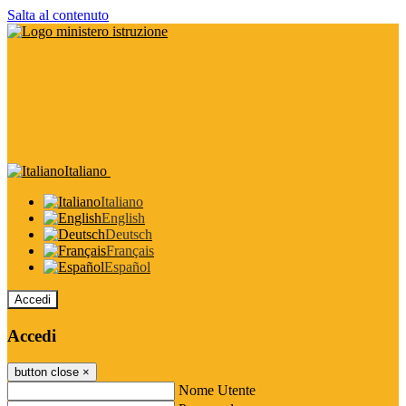
Salta al contenuto
Italiano
Italiano
English
Deutsch
Français
Español
Accedi
Accedi
button close
×
Nome Utente