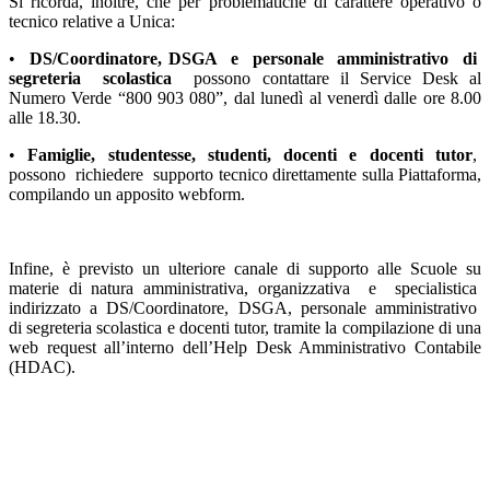
Si ricorda, inoltre, che per problematiche di carattere operativo o
tecnico relative a Unica:
•
DS/Coordinatore, DSGA
e
personale
amministrativo
di
segreteria
scolastica
possono
contattare il Service Desk al
Numero Verde “800 903 080”, dal lunedì al venerdì dalle ore
8.00
alle 18.30.
•
Famiglie,
studentesse,
studenti,
docenti
e
docenti
tutor
,
possono
richiedere
supporto
tecnico direttamente sulla Piattaforma,
compilando un apposito webform.
Infine, è previsto un ulteriore canale di supporto alle Scuole su
materie di natura amministrativa,
organizzativa
e
specialistica
indirizzato
a
DS/Coordinatore,
DSGA,
personale
amministrativo
di
segreteria scolastica e docenti tutor, tramite la compilazione di una
web request all’interno dell’Help
Desk Amministrativo Contabile
(HDAC).