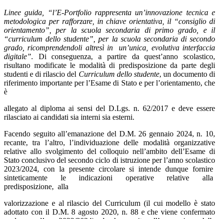
Linee guida, “l’E-Portfolio rappresenta un’innovazione tecnica e
metodologica per rafforzare, in
chiave orientativa, il “consiglio di
orientamento”, per la scuola secondaria di primo grado, e il
“curriculum dello studente”, per la scuola secondaria di secondo
grado, ricomprendendoli altresì in
un’unica, evolutiva interfaccia
digitale”.
Di conseguenza, a partire da quest’anno scolastico,
risultano
modificate le modalità di predisposizione da parte degli
studenti e di rilascio del
Curriculum dello studente
, un documento di
riferimento importante per l’Esame di Stato e per l’orientamento, che
è
allegato al diploma ai sensi del D.Lgs. n. 62/2017 e deve essere
rilasciato ai candidati sia interni sia
esterni.
Facendo seguito all’emanazione del D.M. 26 gennaio 2024, n. 10,
recante, tra l’altro, l’individuazione
delle modalità organizzative
relative allo svolgimento del colloquio nell’ambito dell’Esame di
Stato
conclusivo del secondo ciclo di istruzione per l’anno scolastico
2023/2024, con la presente circolare si
intende dunque fornire
sinteticamente
le
indicazioni
operative
relative
alla
predisposizione,
alla
valorizzazione e al rilascio del Curriculum (il cui modello è stato
adottato con il D.M. 8 agosto 2020,
n. 88 e che viene confermato