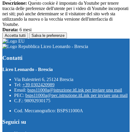
Descrizione:
Questo cookie è impostato da Youtube per tenere
traccia delle preferenze dell'utente per i video di Youtube incorporati
nei siti; può anche determinare se il visitatore del sito web sta
utilizzando la nuova o la vecchia versione dell'interfaccia di
Youtube.
Durata:
6 mesi
Accetta tutti
Salva le preferenze
Liceo Leonardo - Brescia
Contatti
Liceo Leonardo - Brescia
Via Balestrieri 6, 25124 Brescia
Tel:
+39 0302420989
Email:
bsps11000a@istruzione.it
Link per inviare una mail
PEC:
bsps11000a@pec.istruzione.it
Link per inviare una mail
C.F.: 98092930175
Cod. Meccanografico: BSPS11000A
Seguici su