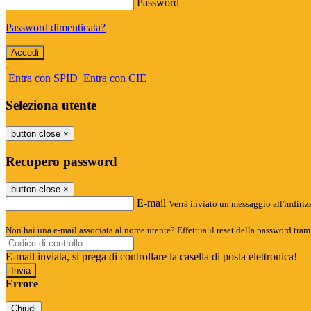
Password
Password dimenticata?
-
Entra con SPID
Entra con CIE
Seleziona utente
button close
×
Recupero password
button close
×
E-mail
Verrà inviato un messaggio all'indirizz
Non hai una e-mail associata al nome utente? Effettua il reset della password tram
E-mail inviata, si prega di controllare la casella di posta elettronica!
Errore
Chiudi