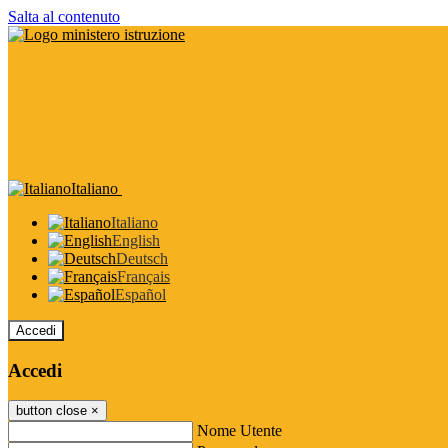
Salta al contenuto
Italiano
Italiano
English
Deutsch
Français
Español
Accedi
Accedi
button close
×
Nome Utente