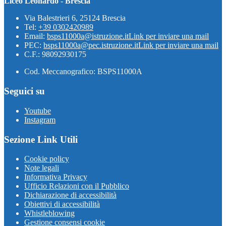
Liceo Leonardo - Brescia
Via Balestrieri 6, 25124 Brescia
Tel:
+39 0302420989
Email:
bsps11000a@istruzione.it
Link per inviare una mail
PEC:
bsps11000a@pec.istruzione.it
Link per inviare una mail
C.F.: 98092930175
Cod. Meccanografico: BSPS11000A
Seguici su
Youtube
Instagram
Sezione Link Utili
Cookie policy
Note legali
Informativa Privacy
Ufficio Relazioni con il Pubblico
Dichiarazione di accessibilità
Obiettivi di accessibilità
Whistleblowing
Gestione consensi cookie