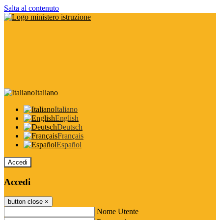
Salta al contenuto
Italiano
Italiano
English
Deutsch
Français
Español
Accedi
Accedi
button close
×
Nome Utente