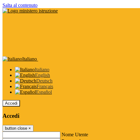
Salta al contenuto
Italiano
Italiano
English
Deutsch
Français
Español
Accedi
Accedi
button close
×
Nome Utente