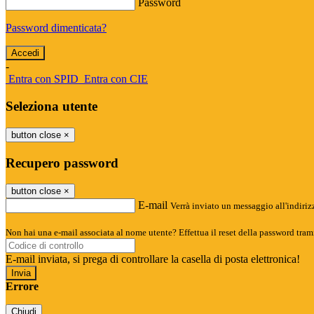
Password
Password dimenticata?
-
Entra con SPID
Entra con CIE
Seleziona utente
button close
×
Recupero password
button close
×
E-mail
Verrà inviato un messaggio all'indirizz
Non hai una e-mail associata al nome utente? Effettua il reset della password tram
E-mail inviata, si prega di controllare la casella di posta elettronica!
Errore
Chiudi