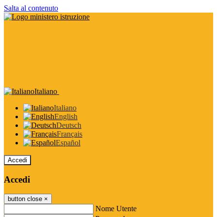
Salta al contenuto
Italiano
Italiano
English
Deutsch
Français
Español
Accedi
Accedi
button close
×
Nome Utente