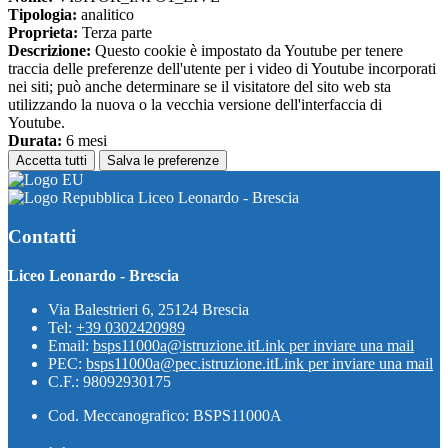
Tipologia:
analitico
Proprieta:
Terza parte
Descrizione:
Questo cookie è impostato da Youtube per tenere
traccia delle preferenze dell'utente per i video di Youtube incorporati
nei siti; può anche determinare se il visitatore del sito web sta
utilizzando la nuova o la vecchia versione dell'interfaccia di
Youtube.
Durata:
6 mesi
Accetta tutti
Salva le preferenze
Liceo Leonardo - Brescia
Contatti
Liceo Leonardo - Brescia
Via Balestrieri 6, 25124 Brescia
Tel:
+39 0302420989
Email:
bsps11000a@istruzione.it
Link per inviare una mail
PEC:
bsps11000a@pec.istruzione.it
Link per inviare una mail
C.F.: 98092930175
Cod. Meccanografico: BSPS11000A