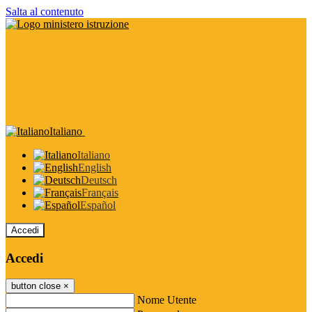
Salta al contenuto
Italiano
Italiano
English
Deutsch
Français
Español
Accedi
Accedi
button close
×
Nome Utente