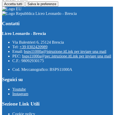
Accetta tutti
Salva le preferenze
Liceo Leonardo - Brescia
Contatti
Liceo Leonardo - Brescia
Via Balestrieri 6, 25124 Brescia
Tel:
+39 0302420989
Email:
bsps11000a@istruzione.it
Link per inviare una mail
PEC:
bsps11000a@pec.istruzione.it
Link per inviare una mail
C.F.: 98092930175
Cod. Meccanografico: BSPS11000A
Seguici su
Youtube
Instagram
Sezione Link Utili
Cookie policy