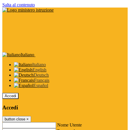
Salta al contenuto
Italiano
Italiano
English
Deutsch
Français
Español
Accedi
Accedi
button close
×
Nome Utente