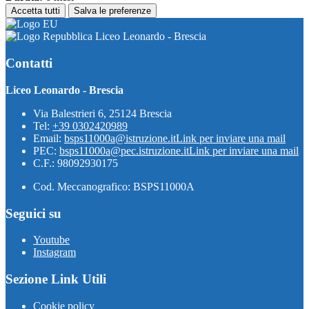
Accetta tutti
Salva le preferenze
Liceo Leonardo - Brescia
Contatti
Liceo Leonardo - Brescia
Via Balestrieri 6, 25124 Brescia
Tel:
+39 0302420989
Email:
bsps11000a@istruzione.it
Link per inviare una mail
PEC:
bsps11000a@pec.istruzione.it
Link per inviare una mail
C.F.: 98092930175
Cod. Meccanografico: BSPS11000A
Seguici su
Youtube
Instagram
Sezione Link Utili
Cookie policy