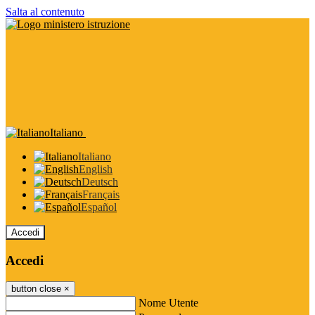
Salta al contenuto
Italiano
Italiano
English
Deutsch
Français
Español
Accedi
Accedi
button close
×
Nome Utente