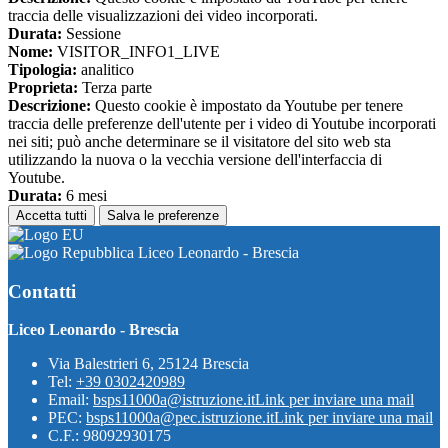
traccia delle visualizzazioni dei video incorporati.
Durata:
Sessione
Nome:
VISITOR_INFO1_LIVE
Tipologia:
analitico
Proprieta:
Terza parte
Descrizione:
Questo cookie è impostato da Youtube per tenere
traccia delle preferenze dell'utente per i video di Youtube incorporati
nei siti; può anche determinare se il visitatore del sito web sta
utilizzando la nuova o la vecchia versione dell'interfaccia di
Youtube.
Durata:
6 mesi
Accetta tutti
Salva le preferenze
Liceo Leonardo - Brescia
Contatti
Liceo Leonardo - Brescia
Via Balestrieri 6, 25124 Brescia
Tel:
+39 0302420989
Email:
bsps11000a@istruzione.it
Link per inviare una mail
PEC:
bsps11000a@pec.istruzione.it
Link per inviare una mail
C.F.: 98092930175