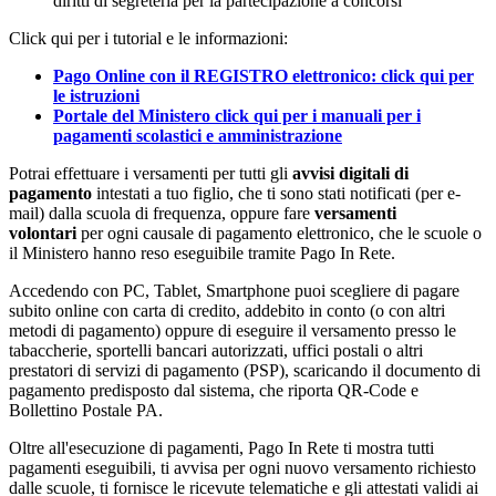
diritti di segreteria per la partecipazione a concorsi
Click qui per i tutorial e le informazioni:
Pago Online con il REGISTRO elettronico: click qui per
le istruzioni
Portale del Ministero click qui per i manuali per i
pagamenti scolastici e amministrazione
Potrai effettuare i versamenti per tutti gli
avvisi digitali di
pagamento
intestati a tuo figlio, che ti sono stati notificati (per e-
mail) dalla scuola di frequenza, oppure fare
versamenti
volontari
per ogni causale di pagamento elettronico, che le scuole o
il Ministero hanno reso eseguibile tramite Pago In Rete.
Accedendo con PC, Tablet, Smartphone puoi scegliere di pagare
subito online con carta di credito, addebito in conto (o con altri
metodi di pagamento) oppure di eseguire il versamento presso le
tabaccherie, sportelli bancari autorizzati, uffici postali o altri
prestatori di servizi di pagamento (PSP), scaricando il documento di
pagamento predisposto dal sistema, che riporta QR-Code e
Bollettino Postale PA.
Oltre all'esecuzione di pagamenti, Pago In Rete ti mostra tutti
pagamenti eseguibili, ti avvisa per ogni nuovo versamento richiesto
dalle scuole, ti fornisce le ricevute telematiche e gli attestati validi ai