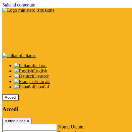
Salta al contenuto
Italiano
Italiano
English
Deutsch
Français
Español
Accedi
Accedi
button close
×
Nome Utente