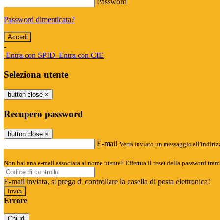
Password
Password dimenticata?
-
Entra con SPID
Entra con CIE
Seleziona utente
button close
×
Recupero password
button close
×
E-mail
Verrà inviato un messaggio all'indirizz
Non hai una e-mail associata al nome utente? Effettua il reset della password tram
E-mail inviata, si prega di controllare la casella di posta elettronica!
Errore
Chiudi