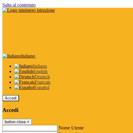
Salta al contenuto
Italiano
Italiano
English
Deutsch
Français
Español
Accedi
Accedi
button close
×
Nome Utente