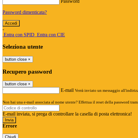
Password
Password dimenticata?
-
Entra con SPID
Entra con CIE
Seleziona utente
button close
×
Recupero password
button close
×
E-mail
Verrà inviato un messaggio all'indirizz
Non hai una e-mail associata al nome utente? Effettua il reset della password tram
E-mail inviata, si prega di controllare la casella di posta elettronica!
Errore
Chiudi