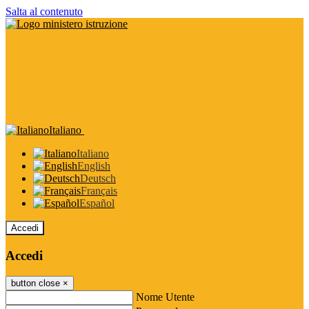
Salta al contenuto
Italiano
Italiano
English
Deutsch
Français
Español
Accedi
Accedi
button close
×
Nome Utente