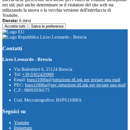
nei siti; può anche determinare se il visitatore del sito web sta
utilizzando la nuova o la vecchia versione dell'interfaccia di
Youtube.
Durata:
6 mesi
Accetta tutti
Salva le preferenze
Liceo Leonardo - Brescia
Contatti
Liceo Leonardo - Brescia
Via Balestrieri 6, 25124 Brescia
Tel:
+39 0302420989
Email:
bsps11000a@istruzione.it
Link per inviare una mail
PEC:
bsps11000a@pec.istruzione.it
Link per inviare una mail
C.F.: 98092930175
Cod. Meccanografico: BSPS11000A
Seguici su
Youtube
Instagram