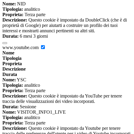
Nome:
NID
Tipologia:
analitico
Proprieta:
Terza parte
Descrizione:
Questo cookie è impostato da DoubleClick (che è di
proprietà di Google) per aiutarti a costruire un profilo dei tuoi
interessi e mostrarti annunci pertinenti su altri siti.
Durata:
6 mesi 3 giorni
www.youtube.com
Nome
Tipologia
Proprieta
Descrizione
Durata
Nome:
YSC
Tipologia:
analitico
Proprieta:
Terza parte
Descrizione:
Questo cookie è impostato da YouTube per tenere
traccia delle visualizzazioni dei video incorporati.
Durata:
Sessione
Nome:
VISITOR_INFO1_LIVE
Tipologia:
analitico
Proprieta:
Terza parte
Descrizione:
Questo cookie è impostato da Youtube per tenere
traccia delle preferenze dell'utente per i video di Youtube incorporati