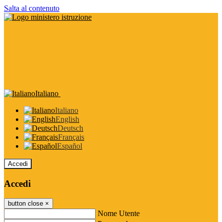
Salta al contenuto
Italiano
Italiano
English
Deutsch
Français
Español
Accedi
Accedi
button close
×
Nome Utente