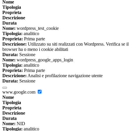
Nome
Tipologia
Proprieta
Descrizione
Durata
Nome:
wordpress_test_cookie
Tipologia:
analitico
Proprieta:
Prima parte
Descrizione:
Utilizzato su siti realizzati con Wordpress. Verifica se il
browser ha o meno i cookie abilitati
Durata:
Sessione
Nome:
wordpress_google_apps_login
Tipologia:
analitico
Proprieta:
Prima parte
Descrizione:
Analisi e profilazione navigazione utente
Durata:
Sessione
www.google.com
Nome
Tipologia
Proprieta
Descrizione
Durata
Nome:
NID
Tipologia:
analitico