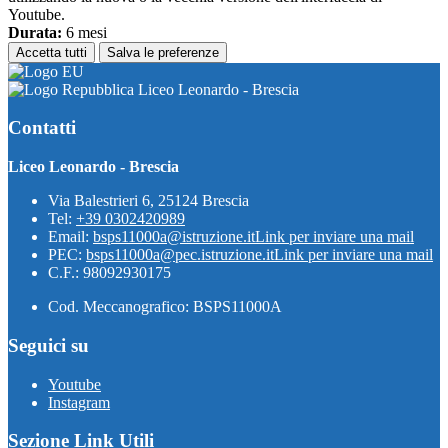
Youtube.
Durata:
6 mesi
Accetta tutti
Salva le preferenze
Liceo Leonardo - Brescia
Contatti
Liceo Leonardo - Brescia
Via Balestrieri 6, 25124 Brescia
Tel:
+39 0302420989
Email:
bsps11000a@istruzione.it
Link per inviare una mail
PEC:
bsps11000a@pec.istruzione.it
Link per inviare una mail
C.F.: 98092930175
Cod. Meccanografico: BSPS11000A
Seguici su
Youtube
Instagram
Sezione Link Utili