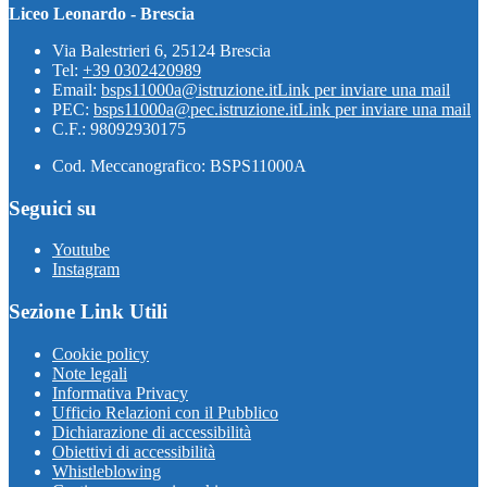
Liceo Leonardo - Brescia
Via Balestrieri 6, 25124 Brescia
Tel:
+39 0302420989
Email:
bsps11000a@istruzione.it
Link per inviare una mail
PEC:
bsps11000a@pec.istruzione.it
Link per inviare una mail
C.F.: 98092930175
Cod. Meccanografico: BSPS11000A
Seguici su
Youtube
Instagram
Sezione Link Utili
Cookie policy
Note legali
Informativa Privacy
Ufficio Relazioni con il Pubblico
Dichiarazione di accessibilità
Obiettivi di accessibilità
Whistleblowing