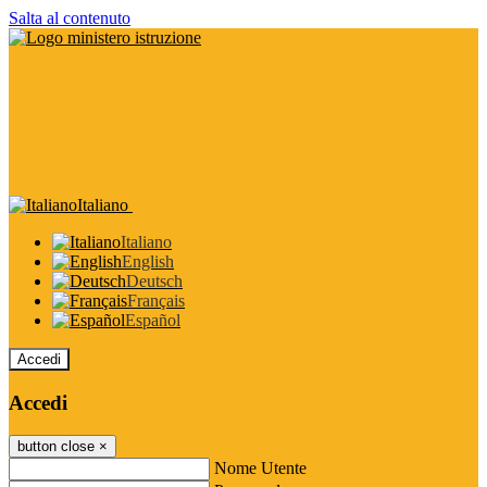
Salta al contenuto
Italiano
Italiano
English
Deutsch
Français
Español
Accedi
Accedi
button close
×
Nome Utente