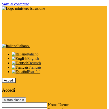
Salta al contenuto
Italiano
Italiano
English
Deutsch
Français
Español
Accedi
Accedi
button close
×
Nome Utente