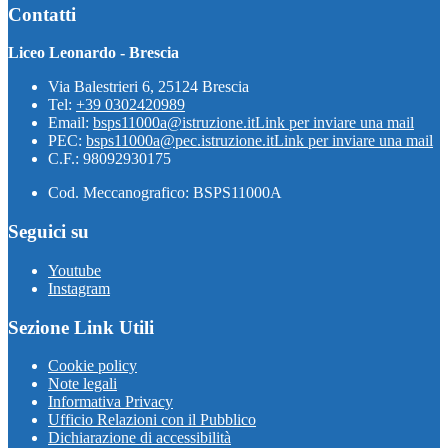
Contatti
Liceo Leonardo - Brescia
Via Balestrieri 6, 25124 Brescia
Tel:
+39 0302420989
Email:
bsps11000a@istruzione.it
Link per inviare una mail
PEC:
bsps11000a@pec.istruzione.it
Link per inviare una mail
C.F.: 98092930175
Cod. Meccanografico: BSPS11000A
Seguici su
Youtube
Instagram
Sezione Link Utili
Cookie policy
Note legali
Informativa Privacy
Ufficio Relazioni con il Pubblico
Dichiarazione di accessibilità