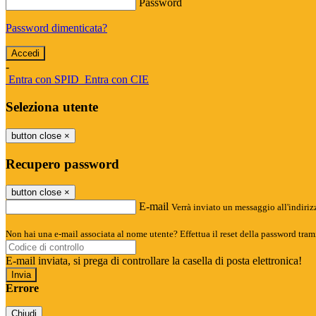
Password
Password dimenticata?
-
Entra con SPID
Entra con CIE
Seleziona utente
button close
×
Recupero password
button close
×
E-mail
Verrà inviato un messaggio all'indirizz
Non hai una e-mail associata al nome utente? Effettua il reset della password tram
E-mail inviata, si prega di controllare la casella di posta elettronica!
Errore
Chiudi