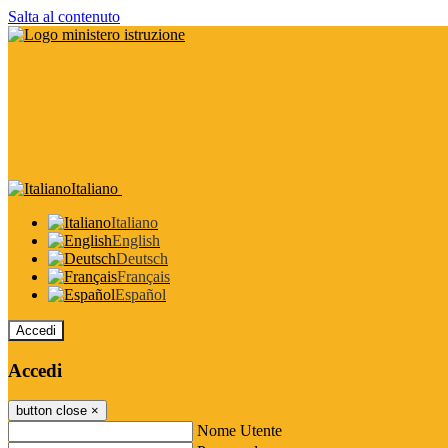
Salta al contenuto
Italiano
Italiano
English
Deutsch
Français
Español
Accedi
Accedi
button close
×
Nome Utente