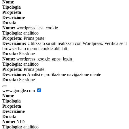
Nome
Tipologia
Proprieta
Descrizione
Durata
Nome:
wordpress_test_cookie
Tipologia:
analitico
Proprieta:
Prima parte
Descrizione:
Utilizzato su siti realizzati con Wordpress. Verifica se il
browser ha o meno i cookie abilitati
Durata:
Sessione
Nome:
wordpress_google_apps_login
Tipologia:
analitico
Proprieta:
Prima parte
Descrizione:
Analisi e profilazione navigazione utente
Durata:
Sessione
www.google.com
Nome
Tipologia
Proprieta
Descrizione
Durata
Nome:
NID
Tipologia:
analitico