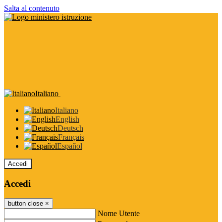
Salta al contenuto
Italiano
Italiano
English
Deutsch
Français
Español
Accedi
Accedi
button close
×
Nome Utente