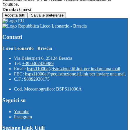
Youtube.
Durata:
6 mesi
Accetta tutti
Salva le preferenze
Liceo Leonardo - Brescia
Contatti
Liceo Leonardo - Brescia
Via Balestrieri 6, 25124 Brescia
Tel:
+39 0302420989
Email:
bsps11000a@istruzione.it
Link per inviare una mail
PEC:
bsps11000a@pec.istruzione.it
Link per inviare una mail
C.F.: 98092930175
Cod. Meccanografico: BSPS11000A
Seguici su
Youtube
Instagram
Sezione Link Utili