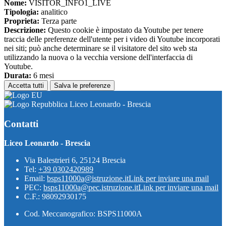
Nome:
VISITOR_INFO1_LIVE
Tipologia:
analitico
Proprieta:
Terza parte
Descrizione:
Questo cookie è impostato da Youtube per tenere
traccia delle preferenze dell'utente per i video di Youtube incorporati
nei siti; può anche determinare se il visitatore del sito web sta
utilizzando la nuova o la vecchia versione dell'interfaccia di
Youtube.
Durata:
6 mesi
Accetta tutti
Salva le preferenze
Liceo Leonardo - Brescia
Contatti
Liceo Leonardo - Brescia
Via Balestrieri 6, 25124 Brescia
Tel:
+39 0302420989
Email:
bsps11000a@istruzione.it
Link per inviare una mail
PEC:
bsps11000a@pec.istruzione.it
Link per inviare una mail
C.F.: 98092930175
Cod. Meccanografico: BSPS11000A