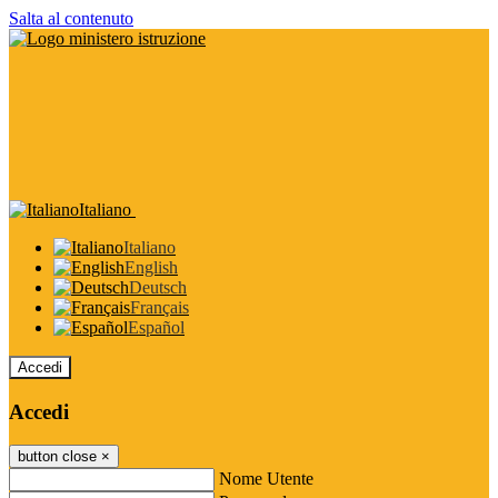
Salta al contenuto
Italiano
Italiano
English
Deutsch
Français
Español
Accedi
Accedi
button close
×
Nome Utente