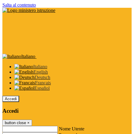
Salta al contenuto
Italiano
Italiano
English
Deutsch
Français
Español
Accedi
Accedi
button close
×
Nome Utente