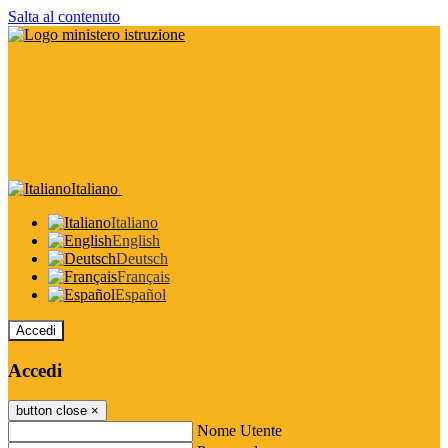
Salta al contenuto
Italiano
Italiano
English
Deutsch
Français
Español
Accedi
Accedi
button close
×
Nome Utente