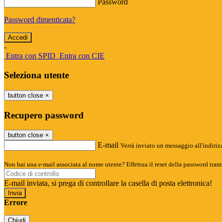
Password
Password dimenticata?
-
Entra con SPID
Entra con CIE
Seleziona utente
button close
×
Recupero password
button close
×
E-mail
Verrà inviato un messaggio all'indirizz
Non hai una e-mail associata al nome utente? Effettua il reset della password tram
E-mail inviata, si prega di controllare la casella di posta elettronica!
Errore
Chiudi