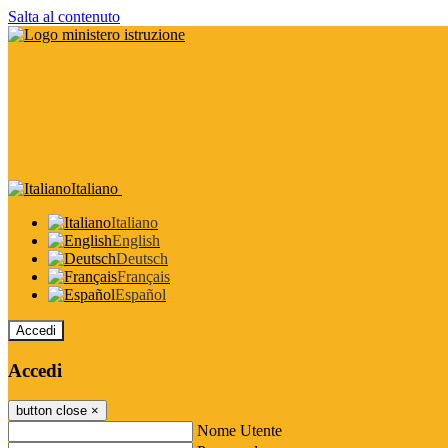
Salta al contenuto
Italiano
Italiano
English
Deutsch
Français
Español
Accedi
Accedi
button close
×
Nome Utente