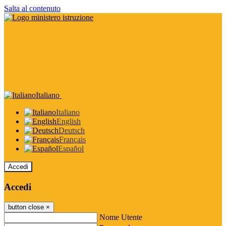
Salta al contenuto
Italiano
Italiano
English
Deutsch
Français
Español
Accedi
Accedi
button close
×
Nome Utente