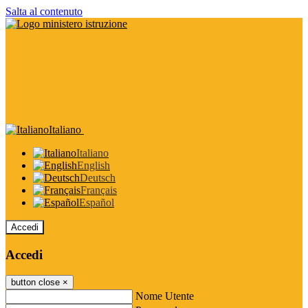
Salta al contenuto
Italiano
Italiano
English
Deutsch
Français
Español
Accedi
Accedi
button close
×
Nome Utente