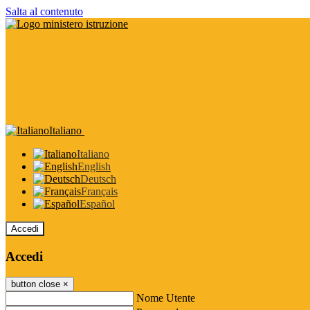
Salta al contenuto
Italiano
Italiano
English
Deutsch
Français
Español
Accedi
Accedi
button close
×
Nome Utente