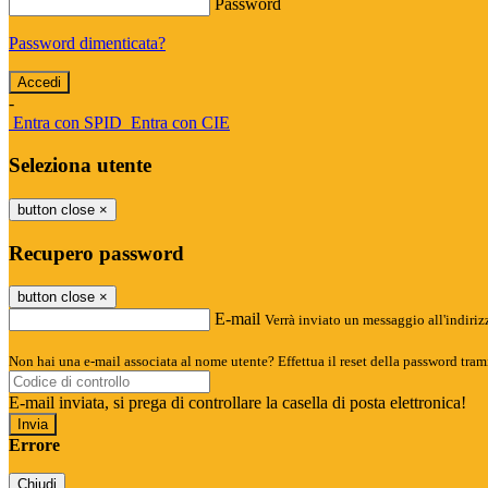
Password
Password dimenticata?
-
Entra con SPID
Entra con CIE
Seleziona utente
button close
×
Recupero password
button close
×
E-mail
Verrà inviato un messaggio all'indirizz
Non hai una e-mail associata al nome utente? Effettua il reset della password tram
E-mail inviata, si prega di controllare la casella di posta elettronica!
Errore
Chiudi